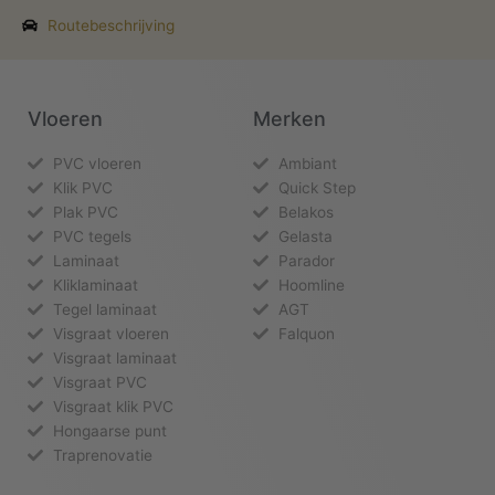
Routebeschrijving
Vloeren
Merken
PVC vloeren
Ambiant
Klik PVC
Quick Step
Plak PVC
Belakos
PVC tegels
Gelasta
Laminaat
Parador
Kliklaminaat
Hoomline
Tegel laminaat
AGT
Visgraat vloeren
Falquon
Visgraat laminaat
Visgraat PVC
Visgraat klik PVC
Hongaarse punt
Traprenovatie