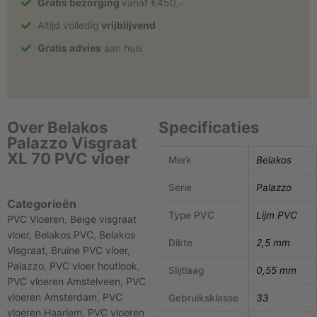
Gratis bezorging
vanaf €450,-
Altijd volledig
vrijblijvend
Gratis advies
aan huis
Over Belakos
Specificaties
Palazzo Visgraat
XL 70 PVC vloer
Merk
Belakos
Serie
Palazzo
Categorieën
Type PVC
Lijm PVC
PVC Vloeren
,
Beige visgraat
vloer
,
Belakos PVC
,
Belakos
Dikte
2,5 mm
Visgraat
,
Bruine PVC vloer
,
Palazzo
,
PVC vloer houtlook
,
Slijtlaag
0,55 mm
PVC vloeren Amstelveen
,
PVC
vloeren Amsterdam
,
PVC
Gebruiksklasse
33
vloeren Haarlem
,
PVC vloeren