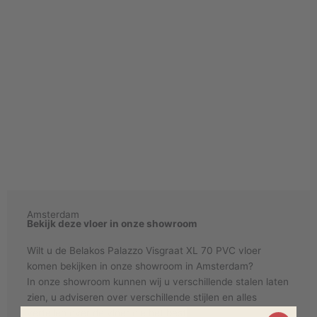
Amsterdam
Bekijk deze vloer in onze showroom
Wilt u de Belakos Palazzo Visgraat XL 70 PVC vloer
komen bekijken in onze showroom in Amsterdam?
In onze showroom kunnen wij u verschillende stalen laten
zien, u adviseren over verschillende stijlen en alles
vertellen over de vloer die het beste bij uw wensen. past.