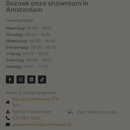
Bezoek onze showroom in
Amsterdam
Openingstijden
Maandag:
10:00 - 18:00
Dinsdag:
09:00 - 18:00
Woensdag:
09:00 - 18:00
Donderdag:
09:00 - 18:00
Vrijdag:
09:00 - 18:00
Zaterdag:
09:00 - 18:00
Zondag:
13:00 - 17:00
F
I
L
T
a
n
i
i
c
s
n
k
e
t
k
t
Adres- & contactgegevens
b
a
e
o
o
g
d
k
Bos en Lommerweg 373-
o
r
i
k
375
a
n
-
m
1061 DH Amsterdam
f
020 363 7690
klantenservice@evimvloeren.nl