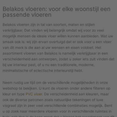
Belakos vloeren: voor elke woonstijl een
passende vloeren
Belakos vloeren zijn in tal van soorten, maten en stijlen
verkrijgbaar. Dat vinden wij belangrijk omdat wij voor zo veel
mogelijk mensen de ideale vloer willen kunnen aanbieden. Wat uw
smaak ook is: wij zijn ervan overtuigd dat er ook voor u een vloer
van dit merk is die aan al uw wensen en eisen voldoet. Het
assortiment vloeren van Belakos is namelijk verkrijgbaar in een
verscheidenheid aan ontwerpen, zodat u zeker iets zult vinden dat
bij uw interieur past, of u nu een traditionele, moderne,
minimalistische of eclectische interieurstijl hebt.
Neem rustig uw tijd om de verschillende mogelijkheden in onze
webshop te bekijken. U kunt de vloeren onder andere filteren op
kleur en type
PVC vloer
. De verscheidenheid aan kleuren, maar
ook de diverse patronen zoals natuurlijke tekeningen of luxe
visgraat zijn in zeer veel verschillende combinaties mogelijk. Bent
u op zoek naar meerdere vloeren voor in verschillende ruimtes in
huis, ook dan is de kans groot dat u binnen het assortiment van dit