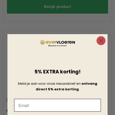
Bekijk product
5% EXTRA korting!
Meld je aan voor onze nieuwsbrief en
ontvang
direct 5% extra korting
.
Belakos Attico 820 PVC vloer
Email
€
43,95
p/m²