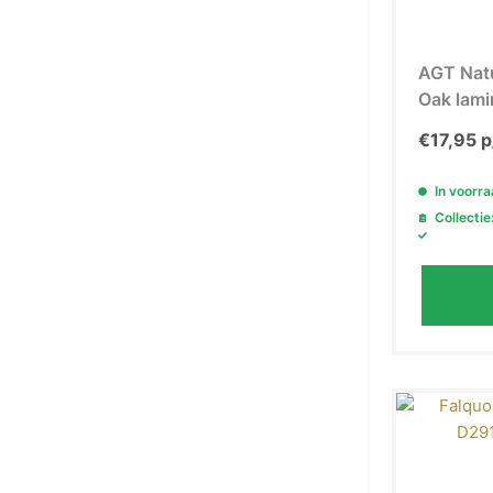
AGT Natu
Oak lami
€
17,95
p
In voorr
Collectie