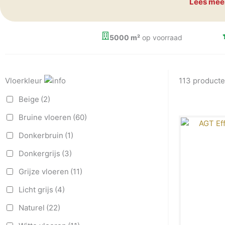
Lees mee
vinden!
5000 m²
op voorraad
Vloerkleur
113 product
Beige
(2)
Bruine vloeren
(60)
Donkerbruin
(1)
Donkergrijs
(3)
Grijze vloeren
(11)
Licht grijs
(4)
Naturel
(22)