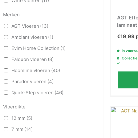
Witte vloeren
(11)
Merken
AGT Effe
laminaat
AGT Vloeren
(13)
€
19,99
p
Ambiant vloeren
(1)
Evim Home Collection
(1)
In voorr
Collectie
Falquon vloeren
(8)
Hoomline vloeren
(40)
Parador vloeren
(4)
Quick-Step vloeren
(46)
Vloerdikte
12 mm
(5)
7 mm
(14)