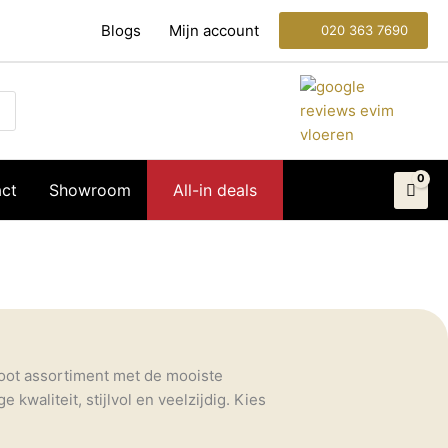
Blogs
Mijn account
020 363 7690
ct
Showroom
All-in deals
root assortiment met de mooiste
e kwaliteit, stijlvol en veelzijdig. Kies
nimalistische uitstraling. Kom langs in
listen u helpen uw nieuwe droomvloer te