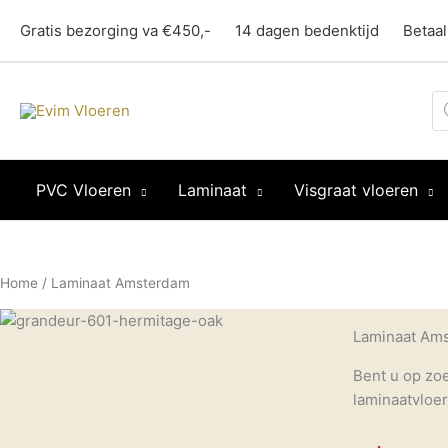
Ga
Gratis bezorging va €450,-
14 dagen bedenktijd
Betaal
naar
de
inhoud
Pr
z
PVC Vloeren
Laminaat
Visgraat vloeren
Home
/ Laminaat Amsterdam
Laminaat Am
Bent u op zo
laminaatvloere
bijvoorbeeld 
onze ruime s