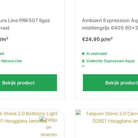
ra Line PRK507 Ilgaz
Ambiant Expression A
naat
middengrijs 6405 60×
/m²
€
24,95
p/m²
aad
In voorraad
: Natura Line
Collectie: Expression Aqua
Bekijk product
Bekijk product