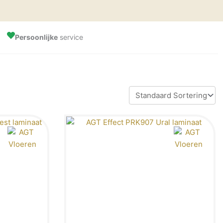
Persoonlijke
service
oom Amsterdam bezoeken
ina