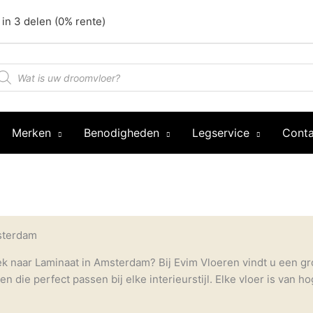
 in 3 delen (0% rente)
oducten
oeken
Merken
Benodigheden
Legservice
Conta
sterdam
ek naar Laminaat in Amsterdam? Bij Evim Vloeren vindt u een g
n die perfect passen bij elke interieurstijl. Elke vloer is van hog
voor een traditioneel houtpatroon of modern laminaat met een mi
howroom, geniet van een kopje koffie en laat onze vloerspecia