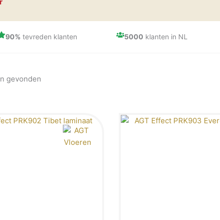
r
90%
tevreden klanten
5000
klanten in NL
Neem contact op
Laminaat showr
en gevonden
Pagina
Pagina
Pagina
Pag