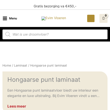
Ga
Gratis bezorging va €450,-
naar
de
Menu
inhoud
Producten
zoeken
Home
/
Laminaat
/ Hongaarse punt laminaat
Hongaarse punt laminaat
Een Hongaarse punt laminaatvloer biedt uw interieur een
elegante en luxe uitstraling. Bij Evim Vloeren vindt u een
uitgebreid assortiment aan hoogwaardige laminaatvloeren
Lees meer
met het Hongaarse puntpatroon. Onze collectie is