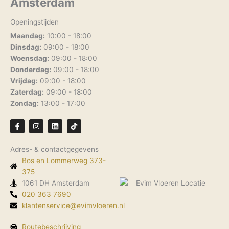
Amsterdam
Openingstijden
Maandag:
10:00 - 18:00
Dinsdag:
09:00 - 18:00
Woensdag:
09:00 - 18:00
Donderdag:
09:00 - 18:00
Vrijdag:
09:00 - 18:00
Zaterdag:
09:00 - 18:00
Zondag:
13:00 - 17:00
F
I
L
T
a
n
i
i
c
s
n
k
e
t
k
t
Adres- & contactgegevens
b
a
e
o
o
g
d
k
Bos en Lommerweg 373-
o
r
i
k
375
a
n
-
m
1061 DH Amsterdam
f
020 363 7690
klantenservice@evimvloeren.nl
Routebeschrijving