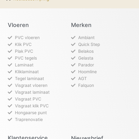
Vloeren
Merken
PVC vloeren
Ambiant
Klik PVC
Quick Step
Plak PVC
Belakos
PVC tegels
Gelasta
Laminaat
Parador
Kliklaminaat
Hoomline
Tegel laminaat
AGT
Visgraat vloeren
Falquon
Visgraat laminaat
Visgraat PVC
Visgraat klik PVC
Hongaarse punt
Traprenovatie
Klantenservice
Nieuwsbrief