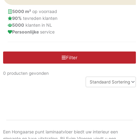
zorgvuldig samengesteld om aan diverse stijlen en
voorkeuren te voldoen, zodat u de perfecte vloer voor uw
5000 m²
op voorraad
ruimte kunt kiezen.
90%
tevreden klanten
5000
klanten in NL
Persoonlijke
service
Filter
0 producten gevonden
Een Hongaarse punt laminaatvloer biedt uw interieur een
elegante en luxe uitstraling. Bij Evim Vloeren vindt u een