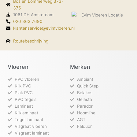
Bos en Lommerweg 373-
o
r
i
k
375
a
n
-
m
1061 DH Amsterdam
f
020 363 7690
klantenservice@evimvloeren.nl
Routebeschrijving
Vloeren
Merken
PVC vloeren
Ambiant
Klik PVC
Quick Step
Plak PVC
Belakos
PVC tegels
Gelasta
Laminaat
Parador
Kliklaminaat
Hoomline
Tegel laminaat
AGT
Visgraat vloeren
Falquon
Visgraat laminaat