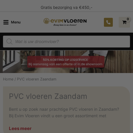
Ga
Gratis bezorging va €450,-
naar
de
Menu
inhoud
Producten
zoeken
Home
/ PVC vloeren Zaandam
PVC vloeren Zaandam
Bent u op zoek naar prachtige PVC vloeren in Zaandam?
Bij Evim Vloeren vindt u een groot assortiment met
hoogwaardige PVC vloeren die passen bij elk interieur. Zo
Lees meer
hebben we vloeren met een natuurlijke houtlook, een