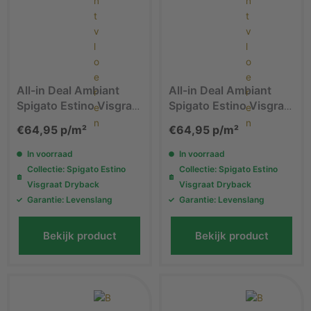
All-in Deal Ambiant
All-in Deal Ambiant
Spigato Estino Visgraat
Spigato Estino Visgraat
Dryback Smoky PVC
Dryback Warm Oak
€
64,95
p/m²
€
64,95
p/m²
vloer
1614 PVC vloer
In voorraad
In voorraad
Collectie: Spigato Estino
Collectie: Spigato Estino
Visgraat Dryback
Visgraat Dryback
Garantie: Levenslang
Garantie: Levenslang
Bekijk product
Bekijk product