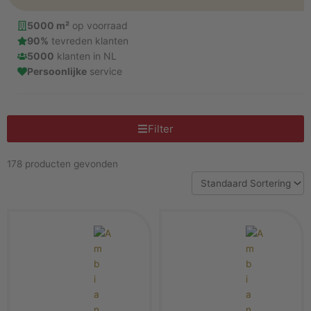
moderne betonstructuur en elegante visgraatvloeren van
PVC. We hebben dus ook de perfecte vloer voor uw
5000 m²
op voorraad
woning. Bekijk het assortiment online of in onze sfeervolle
90%
tevreden klanten
showroom nabij Zaandam. Daar staan onze
5000
klanten in NL
vloerspecialisten klaar om u te adviseren over de beste
Persoonlijke
service
keuze en om u te helpen bij het vinden van een vloer die
perfect aansluit bij uw woonstijl en levensstijl.
Filter
Neem contact op
178 producten gevonden
Bezoek de showroom nabij Zaandam
Pagina
Pagina
Pagina
Pagina