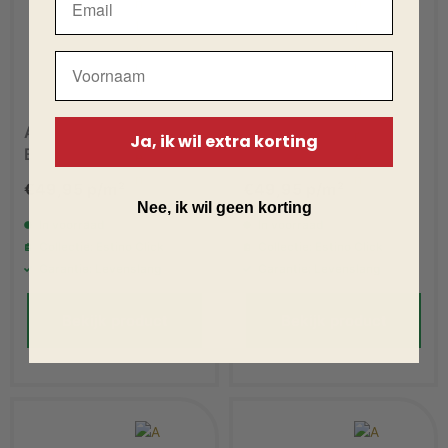
Ambiant Estino Click
Ambiant Estino Click
Ja, ik wil extra korting
Beige 2613 PVC vloer
Brown 2615 PVC vloer
€
49,95
p/m²
€
49,95
p/m²
Nee, ik wil geen korting
In voorraad
In voorraad
Collectie: Estino Click
Collectie: Estino Click
Garantie: Levenslang
Garantie: Levenslang
Bekijk product
Bekijk product