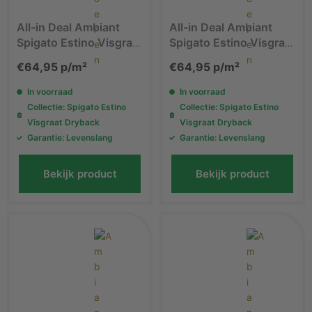
All-in Deal Ambiant
All-in Deal Ambiant
Spigato Estino Visgraat
Spigato Estino Visgraat
Dryback Dark Oak PVC
Dryback Natural Oak
€
64,95
p/m²
€
64,95
p/m²
vloer
PVC vloer
In voorraad
In voorraad
Collectie: Spigato Estino
Collectie: Spigato Estino
Visgraat Dryback
Visgraat Dryback
Garantie: Levenslang
Garantie: Levenslang
Bekijk product
Bekijk product