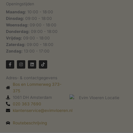
Openingstijden
Maandag:
10:00 - 18:00
Dinsdag:
09:00 - 18:00
Woensdag:
09:00 - 18:00
Donderdag:
09:00 - 18:00
Vrijdag:
09:00 - 18:00
Zaterdag:
09:00 - 18:00
Zondag:
13:00 - 17:00
F
I
L
T
a
n
i
i
c
s
n
k
e
t
k
t
Adres- & contactgegevens
b
a
e
o
o
g
d
k
Bos en Lommerweg 373-
o
r
i
k
375
a
n
-
m
1061 DH Amsterdam
f
020 363 7690
klantenservice@evimvloeren.nl
Routebeschrijving