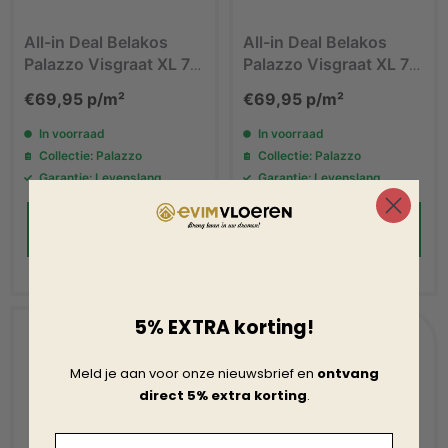
All-in Deal Belakos
All-in Deal Belakos
Palazzo Visgraat XL 72
Palazzo Visgraat XL 73
PVC vloer
PVC vloer
€
69,95
p/m²
€
69,95
p/m²
In voorraad
In voorraad
Collectie: Palazzo
Collectie: Palazzo
Garantie: Levenslang
Garantie: Levenslang
Bekijk product
Bekijk product
5% EXTRA korting!
Meld je aan voor onze nieuwsbrief en
ontvang
direct 5% extra korting
.
Email