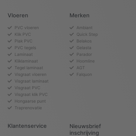
Vloeren
Merken
PVC vloeren
Ambiant
Klik PVC
Quick Step
Plak PVC
Belakos
PVC tegels
Gelasta
Laminaat
Parador
Kliklaminaat
Hoomline
Tegel laminaat
AGT
Visgraat vloeren
Falquon
Visgraat laminaat
Visgraat PVC
Visgraat klik PVC
Hongaarse punt
Traprenovatie
Klantenservice
Nieuwsbrief
inschrijving