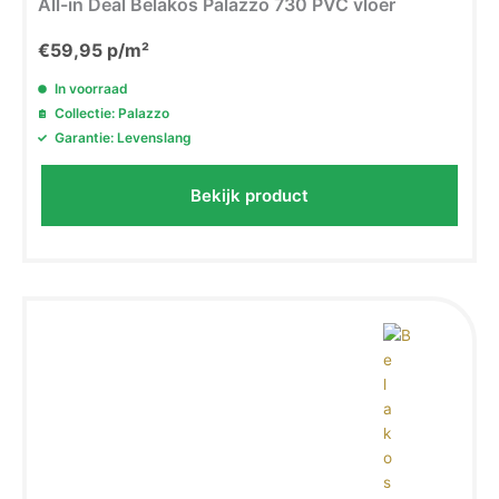
All-in Deal Belakos Palazzo 730 PVC vloer
€
59,95
p/m²
In voorraad
Collectie: Palazzo
Garantie: Levenslang
Bekijk product
5% EXTRA korting!
Meld je aan voor onze nieuwsbrief en
ontvang direct 5%
extra korting
.
Email