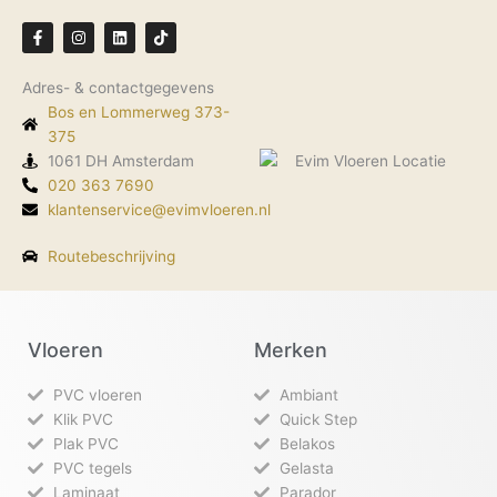
F
I
L
T
a
n
i
i
c
s
n
k
e
t
k
t
Adres- & contactgegevens
b
a
e
o
o
g
d
k
Bos en Lommerweg 373-
o
r
i
k
375
a
n
-
m
1061 DH Amsterdam
f
020 363 7690
klantenservice@evimvloeren.nl
Routebeschrijving
Vloeren
Merken
PVC vloeren
Ambiant
Klik PVC
Quick Step
Plak PVC
Belakos
PVC tegels
Gelasta
Laminaat
Parador