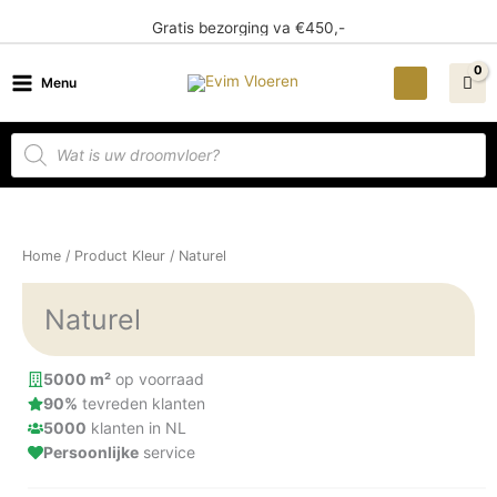
Ga
Gratis bezorging va €450,-
naar
de
Menu
inhoud
Producten
zoeken
Home
/ Product Kleur / Naturel
Naturel
5000 m²
op voorraad
90%
tevreden klanten
5000
klanten in NL
Persoonlijke
service