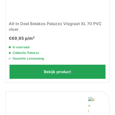
All-in Deal Belakos Palazzo Visgraat XL 70 PVC
Ja, ik wil extra korting
vloer
€
69,95
p/m²
Nee, ik wil geen korting
In voorraad
Collectie: Palazzo
Garantie: Levenslang
Bekijk product