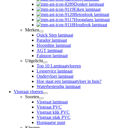
Donker laminaat
Eiken laminaat
Betonlook laminaat
Hoogglans laminaat
Houtlook laminaat
Merken
Quick Step laminaat
Parador laminaat
Hoomline laminaat
AGT laminaat
Falquon laminaat
Uitgelicht
Top 10 Laminaatvloeren
Legservice laminaat
Ondervloer laminaat
Hoe staat een laminaatvloer in huis?
Waterbestendig laminaat
Visgraat vloeren
Soorten
Visgraat laminaat
Visgraat PVC
Visgraat klik PVC
Visgraat plak PVC
Hongaarse punt
Kleuren