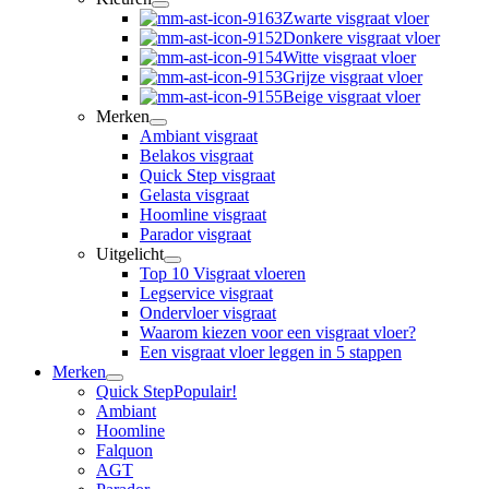
Zwarte visgraat vloer
Donkere visgraat vloer
Witte visgraat vloer
Grijze visgraat vloer
Beige visgraat vloer
Merken
Ambiant visgraat
Belakos visgraat
Quick Step visgraat
Gelasta visgraat
Hoomline visgraat
Parador visgraat
Uitgelicht
Top 10 Visgraat vloeren
Legservice visgraat
Ondervloer visgraat
Waarom kiezen voor een visgraat vloer?
Een visgraat vloer leggen in 5 stappen
Merken
Quick Step
Populair!
Ambiant
Hoomline
Falquon
AGT