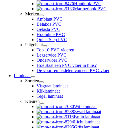
Houtlook PVC
Marmerlook PVC
Merken
Ambiant PVC
Belakos PVC
Gelasta PVC
Hoomline PVC
Quick Step PVC
Uitgelicht
Top 10 PVC vloeren
Legservice PVC
Ondervloer PVC
Hoe staat een PVC vloer in huis?
De voor- en nadelen van een PVC-vloer
Laminaat
Soorten
Visgraat laminaat
Kliklaminaat
Tegel laminaat
Kleuren
Wit laminaat
Zwart laminaat
Bruin laminaat
Licht laminaat
Grijs laminaat