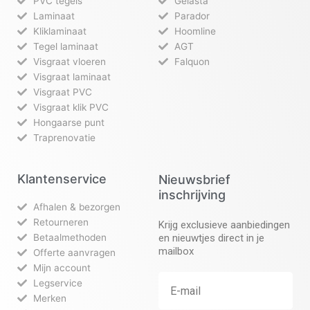
PVC tegels
Gelasta
Laminaat
Parador
Kliklaminaat
Hoomline
Tegel laminaat
AGT
Visgraat vloeren
Falquon
Visgraat laminaat
Visgraat PVC
Visgraat klik PVC
Hongaarse punt
Traprenovatie
Klantenservice
Nieuwsbrief
inschrijving
Afhalen & bezorgen
Retourneren
Krijg exclusieve aanbiedingen
Betaalmethoden
en nieuwtjes direct in je
mailbox
Offerte aanvragen
Mijn account
Legservice
Merken