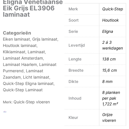
Eligna Venetiaanse
Eik Grijs EL3906
Merk
Quick-Step
laminaat
Soort
Houtlook
Serie
Eligna
Categorieën
Eiken laminaat
,
Grijs laminaat
,
2 á 3
Levertijd
Houtlook laminaat
,
werkdagen
Kliklaminaat
,
Laminaat
,
Laminaat Amsterdam
,
Lengte
138 cm
Laminaat Haarlem
,
Laminaat
Breedte
15,6 cm
Purmerend
,
Laminaat
Zaandam
,
Licht laminaat
,
Dikte
8 mm
Quick-Step Eligna laminaat
,
Quick-Step Laminaat
8 planken
Inhoud
per pak
Quick-Step vloeren
Merk:
1,722 m²
Grijze
Kleur
vloeren