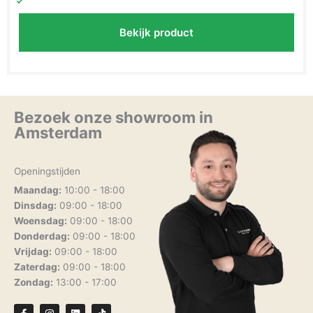
Bekijk product
Bezoek onze showroom in
Amsterdam
Openingstijden
Maandag:
10:00 - 18:00
Dinsdag:
09:00 - 18:00
Woensdag:
09:00 - 18:00
Donderdag:
09:00 - 18:00
Vrijdag:
09:00 - 18:00
Zaterdag:
09:00 - 18:00
Zondag:
13:00 - 17:00
F
I
L
T