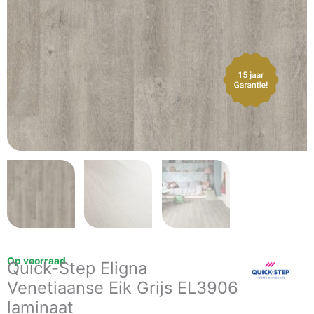
Op voorraad
Quick-Step Eligna
Venetiaanse Eik Grijs EL3906
laminaat