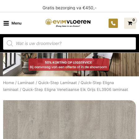
Ga
14 dagen bedenktijd
naar
de
Menu
inhoud
Producten
zoeken
Home
/
Laminaat
/
Quick-Step Laminaat
/
Quick-Step Eligna
laminaat
/ Quick-Step Eligna Venetiaanse Eik Grijs EL3906 laminaat