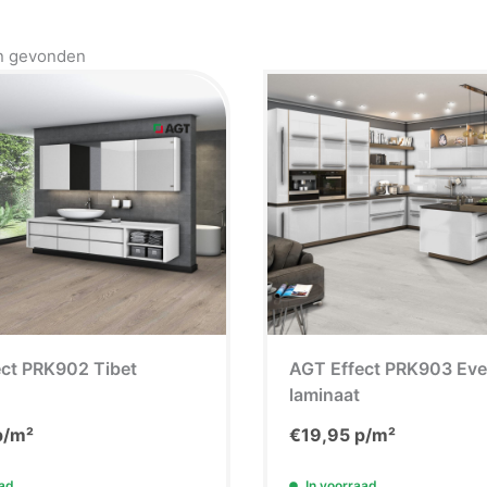
n gevonden
Pagina
Pagina
Pagina
Pagi
ct PRK902 Tibet
AGT Effect PRK903 Eve
laminaat
/m²
€
19,95
p/m²
aad
In voorraad