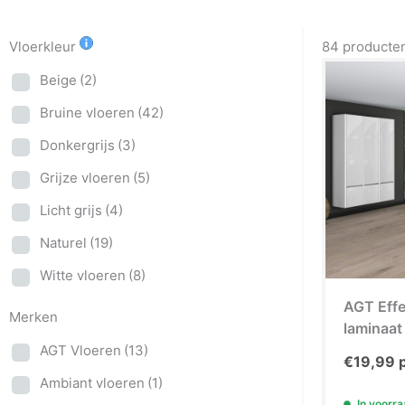
Vloerkleur
84 producte
Beige
(2)
Bruine vloeren
(42)
Donkergrijs
(3)
Grijze vloeren
(5)
Licht grijs
(4)
Naturel
(19)
Witte vloeren
(8)
AGT Effe
Merken
laminaat
AGT Vloeren
(13)
€
19,99
p
Ambiant vloeren
(1)
In voorr