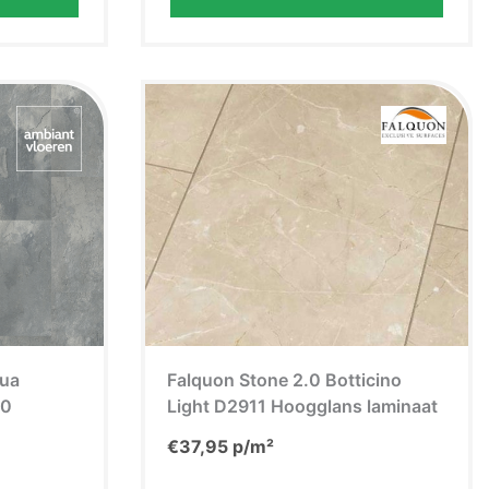
qua
Falquon Stone 2.0 Botticino
30
Light D2911 Hoogglans laminaat
€
37,95
p/m²