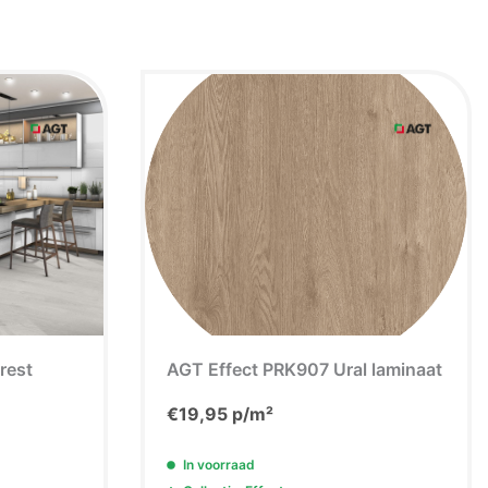
na
rest
AGT Effect PRK907 Ural laminaat
€
19,95
p/m²
In voorraad