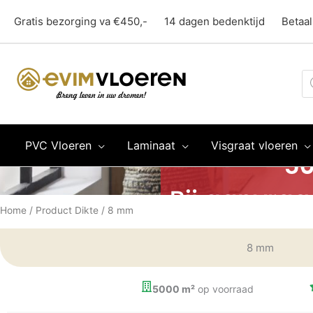
Ga
Gratis bezorging va €450,-
14 dagen bedenktijd
Betaal
naar
de
inhoud
Pr
z
PVC Vloeren
Laminaat
Visgraat vloeren
Home
/ Product Dikte / 8 mm
8 mm
5000 m²
op voorraad