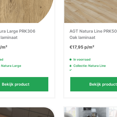
ura Large PRK306
AGT Natura Line PRK50
laminaat
Oak laminaat
/m²
€
17,95
p/m²
aad
In voorraad
: Natura Large
Collectie: Natura Line
5% EXTRA ko
Bekijk product
Bekijk product
Meld je aan voor onze nieu
direct 5% extra
Email