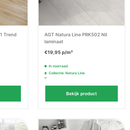
1 Trend
AGT Natura Line PRK502 Nil
laminaat
€
19,95
p/m²
In voorraad
Collectie: Natura Line
rting!
Bekijk product
wsbrief en
ontvang
 korting
.