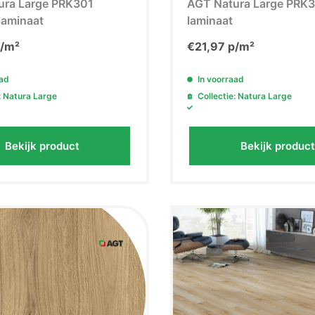
ura Large PRK301
AGT Natura Large PRK3
laminaat
laminaat
/m²
€
21,97
p/m²
aad
In voorraad
: Natura Large
Collectie: Natura Large
Bekijk product
Bekijk product