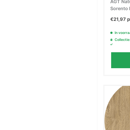
AGT Nat
Sorento 
€
21,97
p
In voorr
Collectie