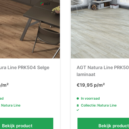
Ja, ik wil extr
Nee, ik wil gee
ura Line PRK504 Selge
AGT Natura Line PRK5
laminaat
/m²
€
19,95
p/m²
aad
In voorraad
: Natura Line
Collectie: Natura Line
Bekijk product
Bekijk product