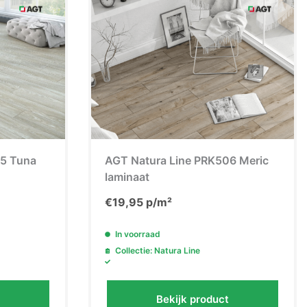
a korting
n korting
05 Tuna
AGT Natura Line PRK506 Meric
laminaat
€
19,95
p/m²
In voorraad
Collectie: Natura Line
Bekijk product