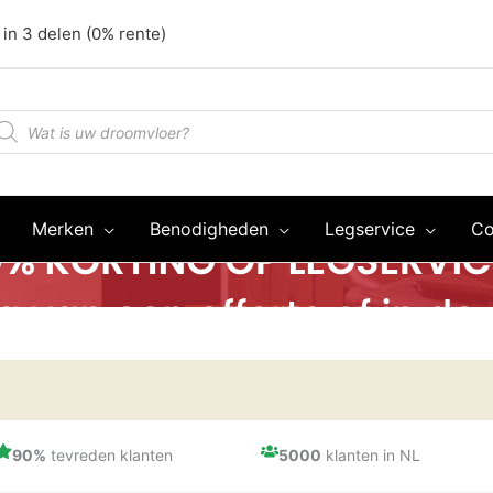
 in 3 delen (0% rente)
oducten
oeken
Merken
Benodigheden
Legservice
Co
90%
tevreden klanten
5000
klanten in NL