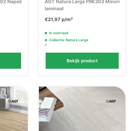
02 Napoli
AGT Natura Large PRK303 Minori
laminaat
€
21,97
p/m²
In voorraad
Collectie: Natura Large
Bekijk product