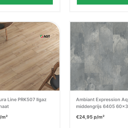
ra Line PRK507 Ilgaz
Ambiant Expression A
naat
middengrijs 6405 60×
/m²
€
24,95
p/m²