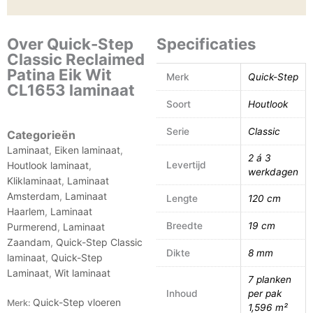
Over Quick-Step
Specificaties
Classic Reclaimed
Patina Eik Wit
Merk
Quick-Step
CL1653 laminaat
Soort
Houtlook
Serie
Classic
Categorieën
Laminaat
,
Eiken laminaat
,
2 á 3
Levertijd
Houtlook laminaat
,
werkdagen
Kliklaminaat
,
Laminaat
Amsterdam
,
Laminaat
Lengte
120 cm
Haarlem
,
Laminaat
Breedte
19 cm
Purmerend
,
Laminaat
Zaandam
,
Quick-Step Classic
Dikte
8 mm
laminaat
,
Quick-Step
Laminaat
,
Wit laminaat
7 planken
Inhoud
per pak
Quick-Step vloeren
Merk:
1,596 m²