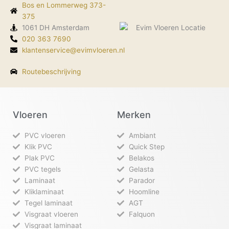
o
g
d
k
Bos en Lommerweg 373-
o
r
i
k
375
a
n
-
m
1061 DH Amsterdam
f
020 363 7690
klantenservice@evimvloeren.nl
Routebeschrijving
Vloeren
Merken
PVC vloeren
Ambiant
Klik PVC
Quick Step
Plak PVC
Belakos
PVC tegels
Gelasta
Laminaat
Parador
Kliklaminaat
Hoomline
Tegel laminaat
AGT
Visgraat vloeren
Falquon
Visgraat laminaat