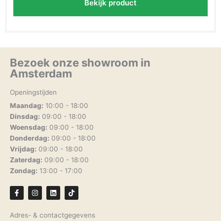
Bekijk product
Bezoek onze showroom in
Amsterdam
Openingstijden
Maandag:
10:00 - 18:00
Dinsdag:
09:00 - 18:00
Woensdag:
09:00 - 18:00
Donderdag:
09:00 - 18:00
Vrijdag:
09:00 - 18:00
Zaterdag:
09:00 - 18:00
Zondag:
13:00 - 17:00
F
I
L
T
a
n
i
i
c
s
n
k
e
t
k
t
Adres- & contactgegevens
b
a
e
o