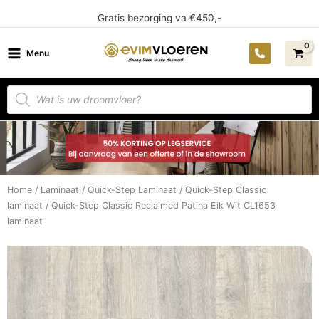
Ga
14 dagen bedenktijd
naar
de
Menu
inhoud
Producten
zoeken
Home
/
Laminaat
/
Quick-Step Laminaat
/
Quick-Step Classic
laminaat
/ Quick-Step Classic Reclaimed Patina Eik Wit CL1653
laminaat