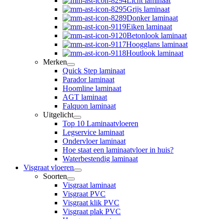
Licht laminaat
Grijs laminaat
Donker laminaat
Eiken laminaat
Betonlook laminaat
Hoogglans laminaat
Houtlook laminaat
Merken
Quick Step laminaat
Parador laminaat
Hoomline laminaat
AGT laminaat
Falquon laminaat
Uitgelicht
Top 10 Laminaatvloeren
Legservice laminaat
Ondervloer laminaat
Hoe staat een laminaatvloer in huis?
Waterbestendig laminaat
Visgraat vloeren
Soorten
Visgraat laminaat
Visgraat PVC
Visgraat klik PVC
Visgraat plak PVC