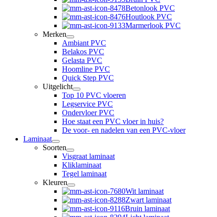
Betonlook PVC
Houtlook PVC
Marmerlook PVC
Merken
Ambiant PVC
Belakos PVC
Gelasta PVC
Hoomline PVC
Quick Step PVC
Uitgelicht
Top 10 PVC vloeren
Legservice PVC
Ondervloer PVC
Hoe staat een PVC vloer in huis?
De voor- en nadelen van een PVC-vloer
Laminaat
Soorten
Visgraat laminaat
Kliklaminaat
Tegel laminaat
Kleuren
Wit laminaat
Zwart laminaat
Bruin laminaat