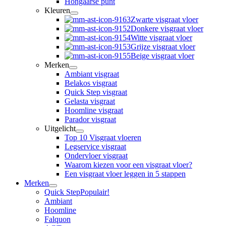
Hongaarse punt
Kleuren
Zwarte visgraat vloer
Donkere visgraat vloer
Witte visgraat vloer
Grijze visgraat vloer
Beige visgraat vloer
Merken
Ambiant visgraat
Belakos visgraat
Quick Step visgraat
Gelasta visgraat
Hoomline visgraat
Parador visgraat
Uitgelicht
Top 10 Visgraat vloeren
Legservice visgraat
Ondervloer visgraat
Waarom kiezen voor een visgraat vloer?
Een visgraat vloer leggen in 5 stappen
Merken
Quick Step
Populair!
Ambiant
Hoomline
Falquon