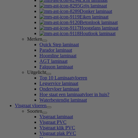
Licht laminaat
Grijs laminaat
Donker laminaat
Eiken laminaat
Betonlook laminaat
Hoogglans laminaat
Houtlook laminaat
Merken
Quick Step laminaat
Parador laminaat
Hoomline laminaat
AGT laminaat
Falquon laminaat
Uitgelicht
Top 10 Laminaatvloeren
Legservice laminaat
Ondervloer laminaat
Hoe staat een laminaatvloer in huis?
Waterbestendig laminaat
Visgraat vloeren
Soorten
Visgraat laminaat
Visgraat PVC
Visgraat klik PVC
Visgraat plak PVC