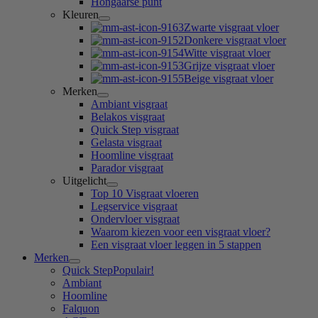
Hongaarse punt
Kleuren
Zwarte visgraat vloer
Donkere visgraat vloer
Witte visgraat vloer
Grijze visgraat vloer
Beige visgraat vloer
Merken
Ambiant visgraat
Belakos visgraat
Quick Step visgraat
Gelasta visgraat
Hoomline visgraat
Parador visgraat
Uitgelicht
Top 10 Visgraat vloeren
Legservice visgraat
Ondervloer visgraat
Waarom kiezen voor een visgraat vloer?
Een visgraat vloer leggen in 5 stappen
Merken
Quick Step
Populair!
Ambiant
Hoomline
Falquon