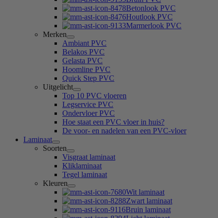
Betonlook PVC
Houtlook PVC
Marmerlook PVC
Merken
Ambiant PVC
Belakos PVC
Gelasta PVC
Hoomline PVC
Quick Step PVC
Uitgelicht
Top 10 PVC vloeren
Legservice PVC
Ondervloer PVC
Hoe staat een PVC vloer in huis?
De voor- en nadelen van een PVC-vloer
Laminaat
Soorten
Visgraat laminaat
Kliklaminaat
Tegel laminaat
Kleuren
Wit laminaat
Zwart laminaat
Bruin laminaat