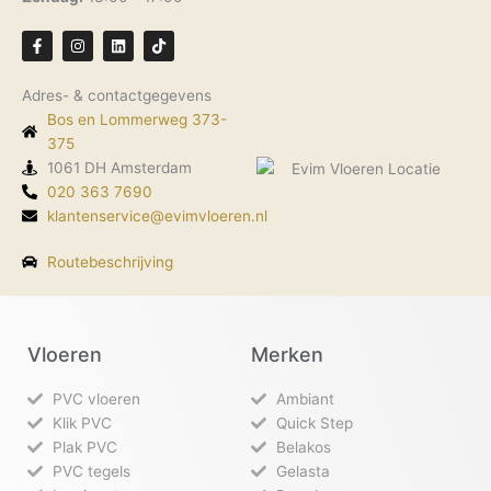
F
I
L
T
a
n
i
i
c
s
n
k
e
t
k
t
Adres- & contactgegevens
b
a
e
o
o
g
d
k
Bos en Lommerweg 373-
o
r
i
k
375
a
n
-
m
1061 DH Amsterdam
f
020 363 7690
klantenservice@evimvloeren.nl
Routebeschrijving
Vloeren
Merken
PVC vloeren
Ambiant
Klik PVC
Quick Step
Plak PVC
Belakos
PVC tegels
Gelasta