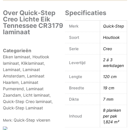
Over Quick-Step
Specificaties
Creo Lichte Eik
Tennessee CR3179
Merk
Quick-Step
laminaat
Soort
Houtlook
Serie
Creo
Categorieën
Eiken laminaat
,
Houtlook
2 á 3
Levertijd
laminaat
,
Kliklaminaat
,
werkdagen
Laminaat
,
Laminaat
Amsterdam
,
Laminaat
Lengte
120 cm
Haarlem
,
Laminaat
Breedte
19 cm
Purmerend
,
Laminaat
Zaandam
,
Licht laminaat
,
Dikte
7 mm
Quick-Step Creo laminaat
,
Quick-Step Laminaat
8 planken
Inhoud
per pak
Quick-Step vloeren
Merk:
1,824 m²