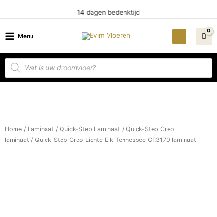
Ga
14 dagen bedenktijd
naar
de
Menu
inhoud
Producten
zoeken
Home
/
Laminaat
/
Quick-Step Laminaat
/
Quick-Step Creo
laminaat
/ Quick-Step Creo Lichte Eik Tennessee CR3179 laminaat