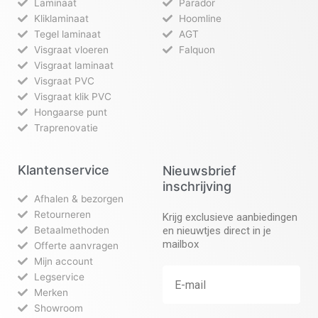
Laminaat
Parador
Kliklaminaat
Hoomline
Tegel laminaat
AGT
Visgraat vloeren
Falquon
Visgraat laminaat
Visgraat PVC
Visgraat klik PVC
Hongaarse punt
Traprenovatie
Klantenservice
Nieuwsbrief
inschrijving
Afhalen & bezorgen
Retourneren
Krijg exclusieve aanbiedingen
Betaalmethoden
en nieuwtjes direct in je
mailbox
Offerte aanvragen
Mijn account
Legservice
Merken
Showroom