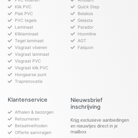
PVC vloeren
Ambiant
Klik PVC
Quick Step
Plak PVC
Belakos
PVC tegels
Gelasta
Laminaat
Parador
Kliklaminaat
Hoomline
Tegel laminaat
AGT
Visgraat vloeren
Falquon
Visgraat laminaat
Visgraat PVC
Visgraat klik PVC
Hongaarse punt
Traprenovatie
Klantenservice
Nieuwsbrief
inschrijving
Afhalen & bezorgen
Retourneren
Krijg exclusieve aanbiedingen
Betaalmethoden
en nieuwtjes direct in je
mailbox
Offerte aanvragen