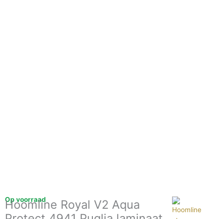
Op voorraad
Hoomline Royal V2 Aqua
Protect 4941 Puglia laminaat