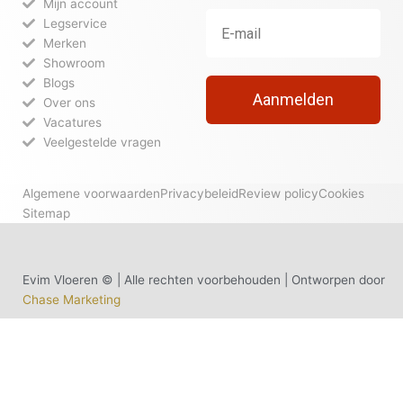
Mijn account
Legservice
Merken
Showroom
Blogs
Aanmelden
Over ons
Vacatures
Veelgestelde vragen
Algemene voorwaarden
Privacybeleid
Review policy
Cookies
Sitemap
Evim Vloeren © | Alle rechten voorbehouden | Ontworpen door
Chase Marketing