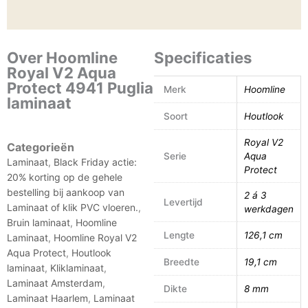
Over Hoomline
Specificaties
Royal V2 Aqua
Protect 4941 Puglia
Merk
Hoomline
laminaat
Soort
Houtlook
Royal V2
Categorieën
Serie
Aqua
Laminaat
,
Black Friday actie:
Protect
20% korting op de gehele
bestelling bij aankoop van
2 á 3
Levertijd
Laminaat of klik PVC vloeren.
,
werkdagen
Bruin laminaat
,
Hoomline
Lengte
126,1 cm
Laminaat
,
Hoomline Royal V2
Aqua Protect
,
Houtlook
Breedte
19,1 cm
laminaat
,
Kliklaminaat
,
Laminaat Amsterdam
,
Dikte
8 mm
Laminaat Haarlem
,
Laminaat