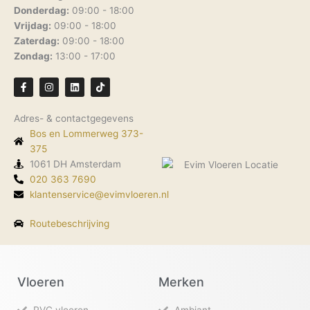
Donderdag:
09:00 - 18:00
Vrijdag:
09:00 - 18:00
Zaterdag:
09:00 - 18:00
Zondag:
13:00 - 17:00
F
I
L
T
a
n
i
i
c
s
n
k
e
t
k
t
Adres- & contactgegevens
b
a
e
o
o
g
d
k
Bos en Lommerweg 373-
o
r
i
k
375
a
n
-
m
1061 DH Amsterdam
f
020 363 7690
klantenservice@evimvloeren.nl
Routebeschrijving
Vloeren
Merken