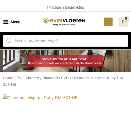
Ga
14 dagen bedenktijd
naar
de
Menu
inhoud
Producten
zoeken
Home
/
PVC Vloeren
/
Diamonds PVC
/ Diamonds Visgraat Ruby DM-
301-HB