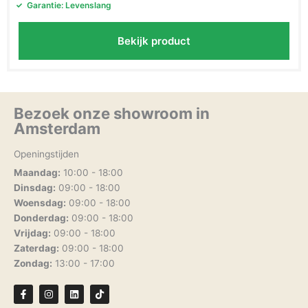
Garantie: Levenslang
Bekijk product
Bezoek onze showroom in
Amsterdam
Openingstijden
Maandag:
10:00 - 18:00
Dinsdag:
09:00 - 18:00
Woensdag:
09:00 - 18:00
Donderdag:
09:00 - 18:00
Vrijdag:
09:00 - 18:00
Zaterdag:
09:00 - 18:00
Zondag:
13:00 - 17:00
F
I
L
T
a
n
i
i
c
s
n
k