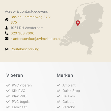
e
t
k
t
b
a
e
o
o
g
d
k
Adres- & contactgegevens
o
r
i
Bos en Lommerweg 373-
k
a
n
-
m
375
f
1061 DH Amsterdam
020 363 7690
klantenservice@evimvloeren.nl
Routebeschrijving
Vloeren
Merken
PVC vloeren
Ambiant
Klik PVC
Quick Step
Plak PVC
Belakos
PVC tegels
Gelasta
Laminaat
Parador