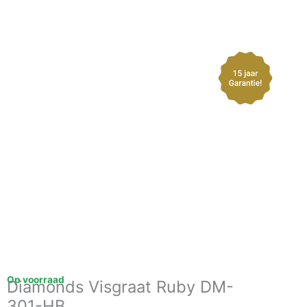
Op voorraad
Diamonds Visgraat Ruby DM-
301-HB