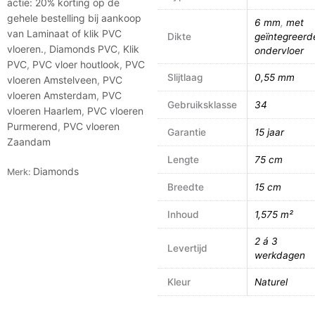
actie: 20% korting op de
gehele bestelling bij aankoop
6 mm
,
met
van Laminaat of klik PVC
Dikte
geïntegreerd
vloeren.
,
Diamonds PVC
,
Klik
ondervloer
PVC
,
PVC vloer houtlook
,
PVC
Slijtlaag
0,55 mm
vloeren Amstelveen
,
PVC
vloeren Amsterdam
,
PVC
Gebruiksklasse
34
vloeren Haarlem
,
PVC vloeren
Purmerend
,
PVC vloeren
Garantie
15 jaar
Zaandam
Lengte
75 cm
Diamonds
Merk:
Breedte
15 cm
Inhoud
1,575 m²
2 á 3
Levertijd
werkdagen
Kleur
Naturel