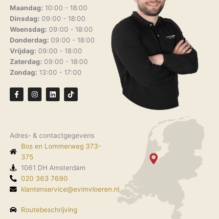
Maandag:
10:00 - 18:00
Dinsdag:
09:00 - 18:00
Woensdag:
09:00 - 18:00
Donderdag:
09:00 - 18:00
Vrijdag:
09:00 - 18:00
Zaterdag:
09:00 - 18:00
Zondag:
13:00 - 17:00
F
I
L
T
a
n
i
i
c
s
n
k
e
t
k
t
b
a
e
o
o
g
d
k
o
r
i
Adres- & contactgegevens
k
a
n
-
m
Bos en Lommerweg 373-
f
375
1061 DH Amsterdam
020 363 7690
klantenservice@evimvloeren.nl
Routebeschrijving