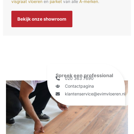
visgraat vloeren
en
parket
van alle
A-merken
.
Bekijk onze showroom
Spreek een professional
020 363 7690
Contactpagina
klantenservice@evimvloeren.nl