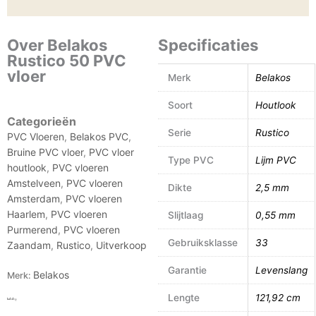
Over Belakos
Specificaties
Rustico 50 PVC
vloer
Merk
Belakos
Soort
Houtlook
Categorieën
Serie
Rustico
PVC Vloeren
,
Belakos PVC
,
Bruine PVC vloer
,
PVC vloer
Type PVC
Lijm PVC
houtlook
,
PVC vloeren
Amstelveen
,
PVC vloeren
Dikte
2,5 mm
Amsterdam
,
PVC vloeren
Haarlem
,
PVC vloeren
Slijtlaag
0,55 mm
Purmerend
,
PVC vloeren
Gebruiksklasse
33
Zaandam
,
Rustico
,
Uitverkoop
Garantie
Levenslang
Belakos
Merk:
Lengte
121,92 cm