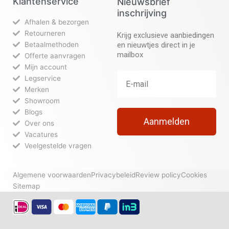
Klantenservice
Nieuwsbrief
inschrijving
Afhalen & bezorgen
Retourneren
Krijg exclusieve aanbiedingen
Betaalmethoden
en nieuwtjes direct in je
mailbox
Offerte aanvragen
Mijn account
Legservice
Merken
Showroom
Blogs
Aanmelden
Over ons
Vacatures
Veelgestelde vragen
Algemene voorwaarden
Privacybeleid
Review policy
Cookies
Sitemap