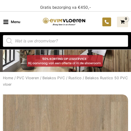
Ga
14 dagen bedenktijd
naar
de
Menu
inhoud
Producten
zoeken
Home
/
PVC Vloeren
/
Belakos PVC
/
Rustico
/ Belakos Rustico 50 PVC
vloer