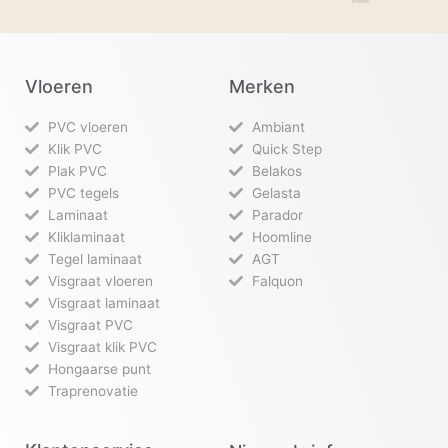
Vloeren
Merken
PVC vloeren
Ambiant
Klik PVC
Quick Step
Plak PVC
Belakos
PVC tegels
Gelasta
Laminaat
Parador
Kliklaminaat
Hoomline
Tegel laminaat
AGT
Visgraat vloeren
Falquon
Visgraat laminaat
Visgraat PVC
Visgraat klik PVC
Hongaarse punt
Traprenovatie