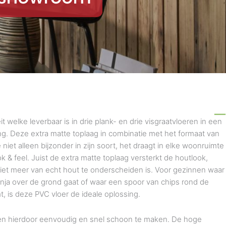
it welke leverbaar is in drie plank- en drie visgraatvloeren in een
ing. Deze extra matte toplaag in combinatie met het formaat van
 niet alleen bijzonder in zijn soort, het draagt in elke woonruimte
ok & feel. Juist de extra matte toplaag versterkt de houtlook,
niet meer van echt hout te onderscheiden is. Voor gezinnen waar
nja over de grond gaat of waar een spoor van chips rond de
, is deze PVC vloer de ideale oplossing.
f en hierdoor eenvoudig en snel schoon te maken. De hoge