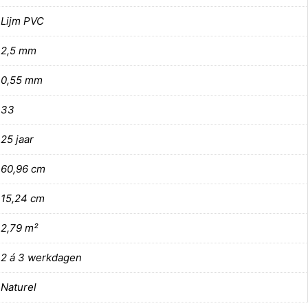
Lijm PVC
2,5 mm
0,55 mm
33
25 jaar
60,96 cm
15,24 cm
2,79 m²
2 á 3 werkdagen
Naturel