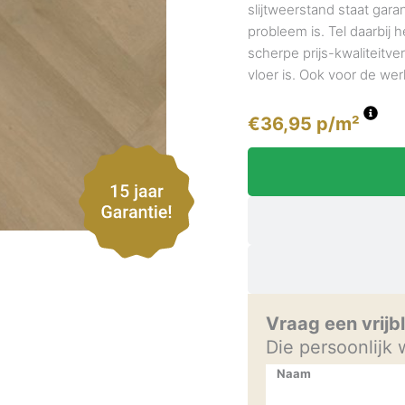
slijtweerstand staat gar
probleem is. Tel daarbij h
scherpe prijs-kwaliteitve
vloer is. Ook voor de wer
€
36,95
p/m²
Vraag een vrijb
Die persoonlijk
Naam