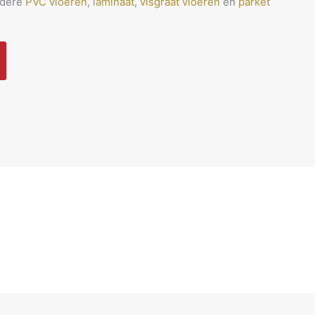
ndere
PVC vloeren
,
laminaat
,
visgraat vloeren
en
parket