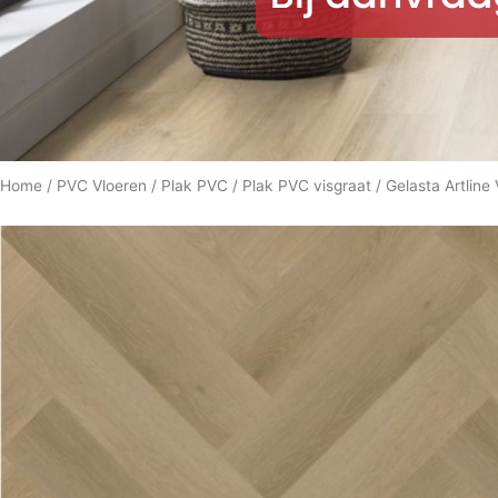
Home
/
PVC Vloeren
/
Plak PVC
/
Plak PVC visgraat
/ Gelasta Artlin