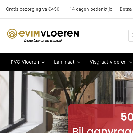
Ga
Gratis bezorging va €450,-
14 dagen bedenktijd
Betaal
naar
de
inhoud
Pr
z
PVC Vloeren
Laminaat
Visgraat vloeren