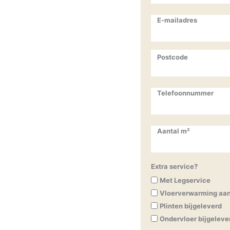
E-mailadres
Postcode
Telefoonnummer
Aantal m²
Extra service?
Met Legservice
Vloerverwarming aa
Plinten bijgeleverd
Ondervloer bijgeleve