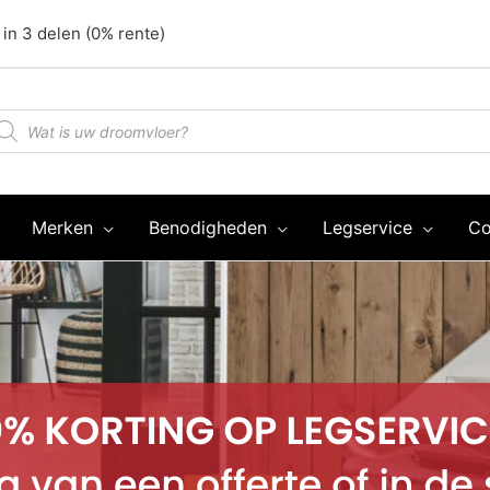
 in 3 delen (0% rente)
oducten
oeken
Merken
Benodigheden
Legservice
Co