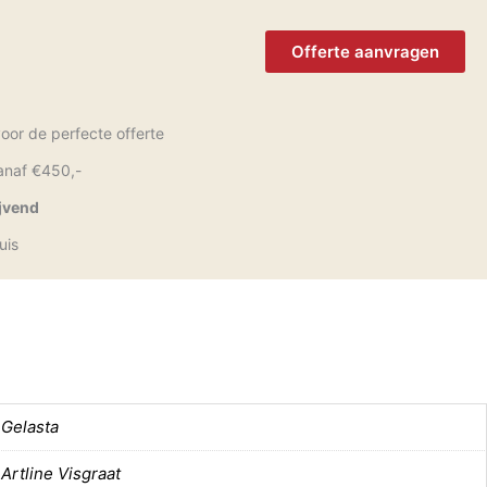
oor de perfecte offerte
anaf €450,-
ijvend
uis
Gelasta
Artline Visgraat