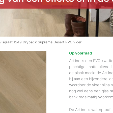
e Visgraat 1249 Dryback Supreme Desert PVC vloer
Op voorraad
Artline is een PVC kwalite
prachtige, matte uitvoer
de plank maakt de Artline
bij aan een bijzondere lo
waardoor de vloer bijna 
nog wel eens een glas ra
bank regelmatig voorkomt
De Artline is waterproo