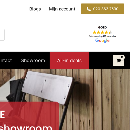
Blogs
Mijn account
020 363 7690
ntact
Showroom
All-in deals