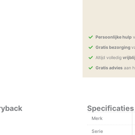
CAPTCHA
Persoonlijke hulp
v
Gratis bezorging
v
Altijd volledig
vrijbl
Gratis advies
aan h
ryback
Specificaties
Merk
Serie