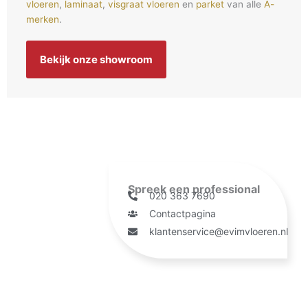
vloeren
,
laminaat
,
visgraat vloeren
en
parket
van alle
A-
merken
.
Bekijk onze showroom
Spreek een professional
020 363 7690
Contactpagina
klantenservice@evimvloeren.nl