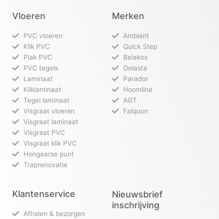
Vloeren
Merken
PVC vloeren
Ambiant
Klik PVC
Quick Step
Plak PVC
Belakos
PVC tegels
Gelasta
Laminaat
Parador
Kliklaminaat
Hoomline
Tegel laminaat
AGT
Visgraat vloeren
Falquon
Visgraat laminaat
Visgraat PVC
Visgraat klik PVC
Hongaarse punt
Traprenovatie
Klantenservice
Nieuwsbrief
inschrijving
Afhalen & bezorgen