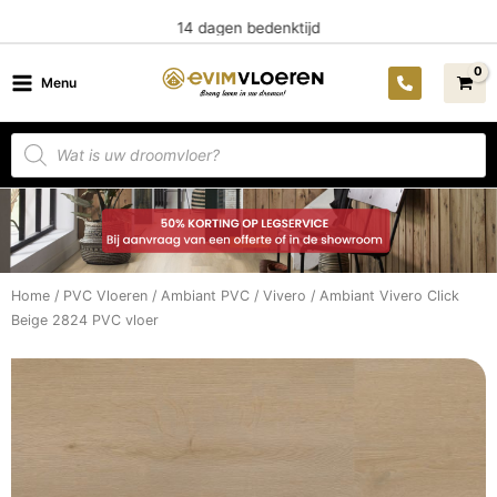
Ga
14 dagen bedenktijd
naar
de
Menu
inhoud
Producten
zoeken
Home
/
PVC Vloeren
/
Ambiant PVC
/
Vivero
/ Ambiant Vivero Click
Beige 2824 PVC vloer