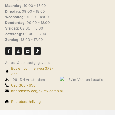
Maandag:
10:00 - 18:00
Dinsdag:
09:00 - 18:00
Woensdag:
09:00 - 18:00
Donderdag:
09:00 - 18:00
Vrijdag:
09:00 - 18:00
Zaterdag:
09:00 - 18:00
Zondag:
13:00 - 17:00
F
I
L
T
a
n
i
i
c
s
n
k
e
t
k
t
Adres- & contactgegevens
b
a
e
o
o
g
d
k
Bos en Lommerweg 373-
o
r
i
k
375
a
n
-
m
1061 DH Amsterdam
f
020 363 7690
klantenservice@evimvloeren.nl
Routebeschrijving