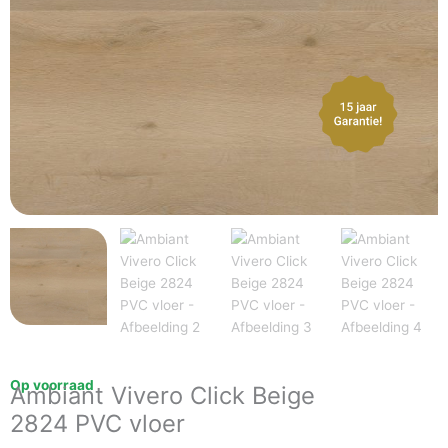
Op voorraad
Ambiant Vivero Click Beige
2824 PVC vloer