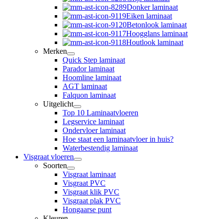
Donker laminaat
Eiken laminaat
Betonlook laminaat
Hoogglans laminaat
Houtlook laminaat
Merken
Quick Step laminaat
Parador laminaat
Hoomline laminaat
AGT laminaat
Falquon laminaat
Uitgelicht
Top 10 Laminaatvloeren
Legservice laminaat
Ondervloer laminaat
Hoe staat een laminaatvloer in huis?
Waterbestendig laminaat
Visgraat vloeren
Soorten
Visgraat laminaat
Visgraat PVC
Visgraat klik PVC
Visgraat plak PVC
Hongaarse punt
Kleuren