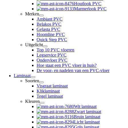
Houtlook PVC
Marmerlook PVC
Merken
Ambiant PVC
Belakos PVC
Gelasta PVC
Hoomline PVC
Quick Step PVC
Uitgelicht
Top 10 PVC vloeren
Legservice PVC
Ondervloer PVC
Hoe staat een PVC vloer in huis?
De voor- en nadelen van een PVC-vloer
Laminaat
Soorten
Visgraat laminaat
Kliklaminaat
Tegel laminaat
Kleuren
Wit laminaat
Zwart laminaat
Bruin laminaat
Licht laminaat
Grijs laminaat