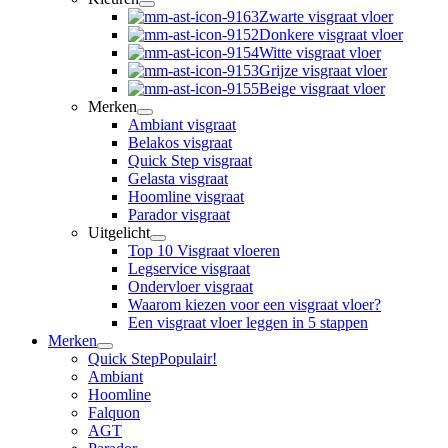
Zwarte visgraat vloer
Donkere visgraat vloer
Witte visgraat vloer
Grijze visgraat vloer
Beige visgraat vloer
Merken
Ambiant visgraat
Belakos visgraat
Quick Step visgraat
Gelasta visgraat
Hoomline visgraat
Parador visgraat
Uitgelicht
Top 10 Visgraat vloeren
Legservice visgraat
Ondervloer visgraat
Waarom kiezen voor een visgraat vloer?
Een visgraat vloer leggen in 5 stappen
Merken
Quick Step
Populair!
Ambiant
Hoomline
Falquon
AGT