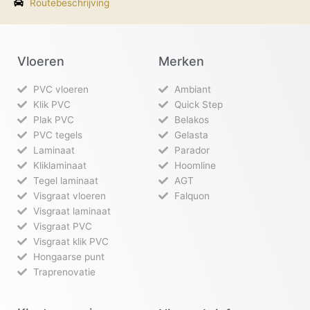
Routebeschrijving
Vloeren
Merken
PVC vloeren
Ambiant
Klik PVC
Quick Step
Plak PVC
Belakos
PVC tegels
Gelasta
Laminaat
Parador
Kliklaminaat
Hoomline
Tegel laminaat
AGT
Visgraat vloeren
Falquon
Visgraat laminaat
Visgraat PVC
Visgraat klik PVC
Hongaarse punt
Traprenovatie