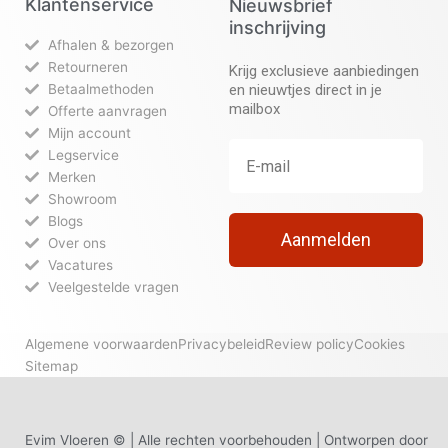
Klantenservice
Nieuwsbrief
inschrijving
Afhalen & bezorgen
Retourneren
Krijg exclusieve aanbiedingen
Betaalmethoden
en nieuwtjes direct in je
mailbox
Offerte aanvragen
Mijn account
Legservice
Merken
Showroom
Blogs
Aanmelden
Over ons
Vacatures
Veelgestelde vragen
Algemene voorwaarden
Privacybeleid
Review policy
Cookies
Sitemap
Evim Vloeren © | Alle rechten voorbehouden | Ontworpen door