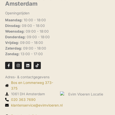
Amsterdam
Openingstijden
Maandag:
10:00 - 18:00
Dinsdag:
09:00 - 18:00
Woensdag:
09:00 - 18:00
Donderdag:
09:00 - 18:00
Vrijdag:
09:00 - 18:00
Zaterdag:
09:00 - 18:00
Zondag:
13:00 - 17:00
F
I
L
T
a
n
i
i
c
s
n
k
e
t
k
t
Adres- & contactgegevens
b
a
e
o
o
g
d
k
Bos en Lommerweg 373-
o
r
i
k
375
a
n
-
m
1061 DH Amsterdam
f
020 363 7690
klantenservice@evimvloeren.nl