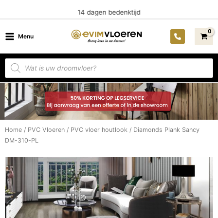
Ga
14 dagen bedenktijd
naar
de
Menu
inhoud
Producten
zoeken
Home
/
PVC Vloeren
/
PVC vloer houtlook
/ Diamonds Plank Sancy
DM-310-PL