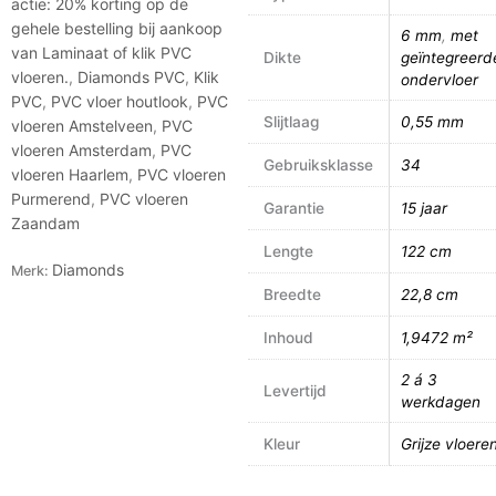
actie: 20% korting op de
gehele bestelling bij aankoop
6 mm
,
met
van Laminaat of klik PVC
Dikte
geïntegreerd
vloeren.
,
Diamonds PVC
,
Klik
ondervloer
PVC
,
PVC vloer houtlook
,
PVC
Slijtlaag
0,55 mm
vloeren Amstelveen
,
PVC
vloeren Amsterdam
,
PVC
Gebruiksklasse
34
vloeren Haarlem
,
PVC vloeren
Purmerend
,
PVC vloeren
Garantie
15 jaar
Zaandam
Lengte
122 cm
Diamonds
Merk:
Breedte
22,8 cm
Inhoud
1,9472 m²
2 á 3
Levertijd
werkdagen
Kleur
Grijze vloere