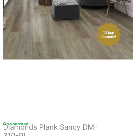
Op voorraad
Diamonds Plank Sancy DM-
310-PL