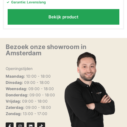
Garantie: Levenslang
Bekijk product
Bezoek onze showroom in
Amsterdam
Openingstijden
Maandag:
10:00 - 18:00
Dinsdag:
09:00 - 18:00
Woensdag:
09:00 - 18:00
Donderdag:
09:00 - 18:00
Vrijdag:
09:00 - 18:00
Zaterdag:
09:00 - 18:00
Zondag:
13:00 - 17:00
F
I
L
T