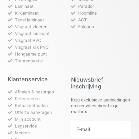
Laminaat
Parador
Kliklaminaat
Hoomline
Tegel laminaat
AGT
Visgraat vloeren
Falquon
Visgraat laminaat
Visgraat PVC
Visgraat klik PVC
Hongaarse punt
Traprenovatie
Klantenservice
Nieuwsbrief
inschrijving
Afhalen & bezorgen
Retourneren
Krijg exclusieve aanbiedingen
Betaalmethoden
en nieuwtjes direct in je
mailbox
Offerte aanvragen
Mijn account
Legservice
Merken