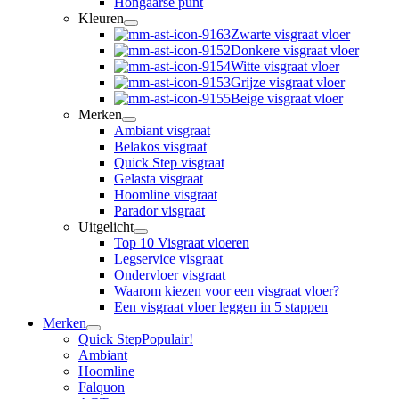
Hongaarse punt
Kleuren
Zwarte visgraat vloer
Donkere visgraat vloer
Witte visgraat vloer
Grijze visgraat vloer
Beige visgraat vloer
Merken
Ambiant visgraat
Belakos visgraat
Quick Step visgraat
Gelasta visgraat
Hoomline visgraat
Parador visgraat
Uitgelicht
Top 10 Visgraat vloeren
Legservice visgraat
Ondervloer visgraat
Waarom kiezen voor een visgraat vloer?
Een visgraat vloer leggen in 5 stappen
Merken
Quick Step
Populair!
Ambiant
Hoomline
Falquon