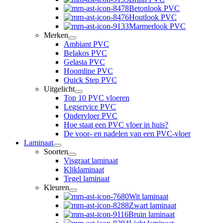
Betonlook PVC
Houtlook PVC
Marmerlook PVC
Merken
Ambiant PVC
Belakos PVC
Gelasta PVC
Hoomline PVC
Quick Step PVC
Uitgelicht
Top 10 PVC vloeren
Legservice PVC
Ondervloer PVC
Hoe staat een PVC vloer in huis?
De voor- en nadelen van een PVC-vloer
Laminaat
Soorten
Visgraat laminaat
Kliklaminaat
Tegel laminaat
Kleuren
Wit laminaat
Zwart laminaat
Bruin laminaat