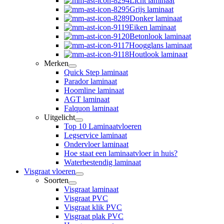
Licht laminaat
Grijs laminaat
Donker laminaat
Eiken laminaat
Betonlook laminaat
Hoogglans laminaat
Houtlook laminaat
Merken
Quick Step laminaat
Parador laminaat
Hoomline laminaat
AGT laminaat
Falquon laminaat
Uitgelicht
Top 10 Laminaatvloeren
Legservice laminaat
Ondervloer laminaat
Hoe staat een laminaatvloer in huis?
Waterbestendig laminaat
Visgraat vloeren
Soorten
Visgraat laminaat
Visgraat PVC
Visgraat klik PVC
Visgraat plak PVC