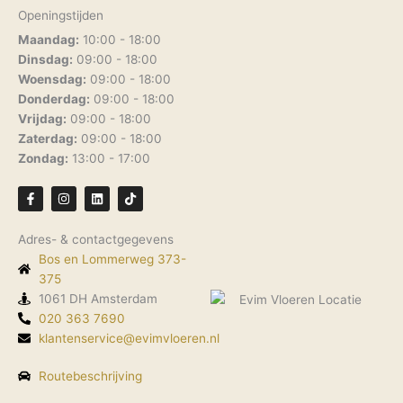
Openingstijden
Maandag:
10:00 - 18:00
Dinsdag:
09:00 - 18:00
Woensdag:
09:00 - 18:00
Donderdag:
09:00 - 18:00
Vrijdag:
09:00 - 18:00
Zaterdag:
09:00 - 18:00
Zondag:
13:00 - 17:00
F
I
L
T
a
n
i
i
c
s
n
k
e
t
k
t
Adres- & contactgegevens
b
a
e
o
o
g
d
k
Bos en Lommerweg 373-
o
r
i
k
375
a
n
-
m
1061 DH Amsterdam
f
020 363 7690
klantenservice@evimvloeren.nl
Routebeschrijving