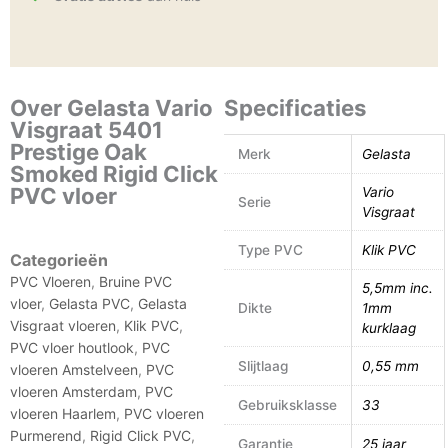
Over Gelasta Vario
Specificaties
Visgraat 5401
Prestige Oak
Merk
Gelasta
Smoked Rigid Click
PVC vloer
Vario
Serie
Visgraat
Type PVC
Klik PVC
Categorieën
PVC Vloeren
,
Bruine PVC
5,5mm inc.
vloer
,
Gelasta PVC
,
Gelasta
Dikte
1mm
Visgraat vloeren
,
Klik PVC
,
kurklaag
PVC vloer houtlook
,
PVC
Slijtlaag
0,55 mm
vloeren Amstelveen
,
PVC
vloeren Amsterdam
,
PVC
Gebruiksklasse
33
vloeren Haarlem
,
PVC vloeren
Purmerend
,
Rigid Click PVC
,
Garantie
25 jaar