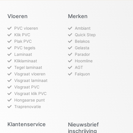
Vloeren
Merken
PVC vloeren
Ambiant
Klik PVC
Quick Step
Plak PVC
Belakos
PVC tegels
Gelasta
Laminaat
Parador
Kliklaminaat
Hoomline
Tegel laminaat
AGT
Visgraat vloeren
Falquon
Visgraat laminaat
Visgraat PVC
Visgraat klik PVC
Hongaarse punt
Traprenovatie
Klantenservice
Nieuwsbrief
inschrijving