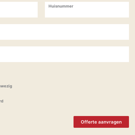
Huisnummer
nwezig
rd