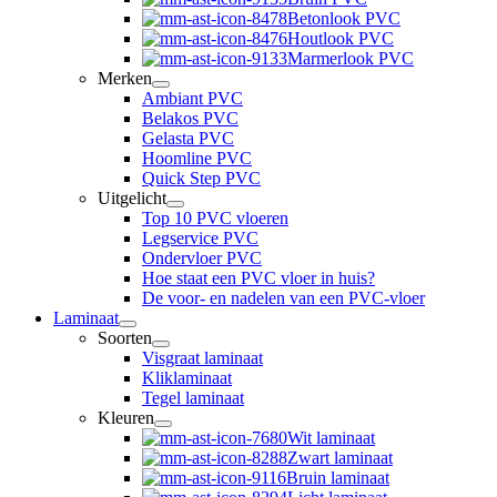
Betonlook PVC
Houtlook PVC
Marmerlook PVC
Merken
Ambiant PVC
Belakos PVC
Gelasta PVC
Hoomline PVC
Quick Step PVC
Uitgelicht
Top 10 PVC vloeren
Legservice PVC
Ondervloer PVC
Hoe staat een PVC vloer in huis?
De voor- en nadelen van een PVC-vloer
Laminaat
Soorten
Visgraat laminaat
Kliklaminaat
Tegel laminaat
Kleuren
Wit laminaat
Zwart laminaat
Bruin laminaat