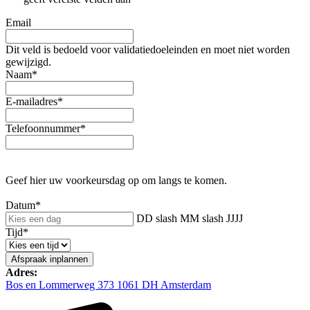
Email
Dit veld is bedoeld voor validatiedoeleinden en moet niet worden
gewijzigd.
Naam
*
E-mailadres
*
Telefoonnummer
*
Geef hier uw voorkeursdag op om langs te komen.
Datum
*
DD slash MM slash JJJJ
Tijd
*
Adres:
Bos en Lommerweg 373 1061 DH Amsterdam