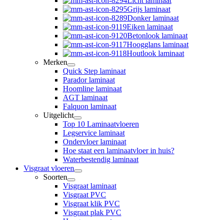
Licht laminaat
Grijs laminaat
Donker laminaat
Eiken laminaat
Betonlook laminaat
Hoogglans laminaat
Houtlook laminaat
Merken
Quick Step laminaat
Parador laminaat
Hoomline laminaat
AGT laminaat
Falquon laminaat
Uitgelicht
Top 10 Laminaatvloeren
Legservice laminaat
Ondervloer laminaat
Hoe staat een laminaatvloer in huis?
Waterbestendig laminaat
Visgraat vloeren
Soorten
Visgraat laminaat
Visgraat PVC
Visgraat klik PVC
Visgraat plak PVC