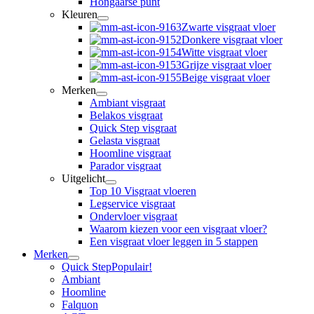
Hongaarse punt
Kleuren
Zwarte visgraat vloer
Donkere visgraat vloer
Witte visgraat vloer
Grijze visgraat vloer
Beige visgraat vloer
Merken
Ambiant visgraat
Belakos visgraat
Quick Step visgraat
Gelasta visgraat
Hoomline visgraat
Parador visgraat
Uitgelicht
Top 10 Visgraat vloeren
Legservice visgraat
Ondervloer visgraat
Waarom kiezen voor een visgraat vloer?
Een visgraat vloer leggen in 5 stappen
Merken
Quick Step
Populair!
Ambiant
Hoomline
Falquon