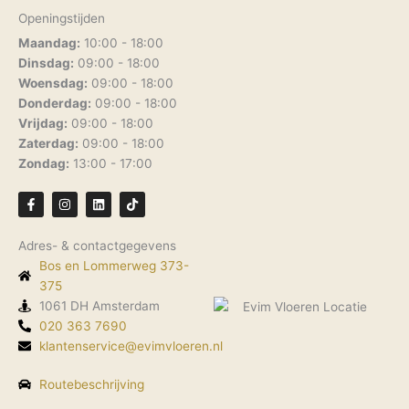
Openingstijden
Maandag:
10:00 - 18:00
Dinsdag:
09:00 - 18:00
Woensdag:
09:00 - 18:00
Donderdag:
09:00 - 18:00
Vrijdag:
09:00 - 18:00
Zaterdag:
09:00 - 18:00
Zondag:
13:00 - 17:00
F
I
L
T
a
n
i
i
c
s
n
k
e
t
k
t
Adres- & contactgegevens
b
a
e
o
o
g
d
k
Bos en Lommerweg 373-
o
r
i
k
375
a
n
-
m
1061 DH Amsterdam
f
020 363 7690
klantenservice@evimvloeren.nl
Routebeschrijving