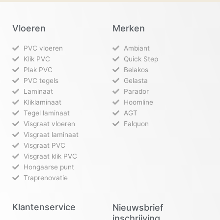
Vloeren
Merken
PVC vloeren
Ambiant
Klik PVC
Quick Step
Plak PVC
Belakos
PVC tegels
Gelasta
Laminaat
Parador
Kliklaminaat
Hoomline
Tegel laminaat
AGT
Visgraat vloeren
Falquon
Visgraat laminaat
Visgraat PVC
Visgraat klik PVC
Hongaarse punt
Traprenovatie
Klantenservice
Nieuwsbrief
inschrijving