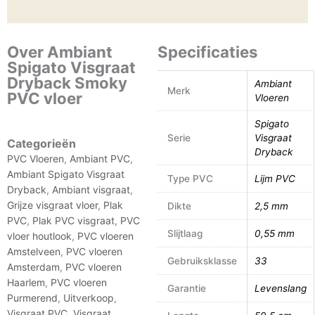
Over Ambiant
Specificaties
Spigato Visgraat
Dryback Smoky
Ambiant
Merk
PVC vloer
Vloeren
Spigato
Serie
Visgraat
Categorieën
Dryback
PVC Vloeren
,
Ambiant PVC
,
Ambiant Spigato Visgraat
Type PVC
Lijm PVC
Dryback
,
Ambiant visgraat
,
Grijze visgraat vloer
,
Plak
Dikte
2,5 mm
PVC
,
Plak PVC visgraat
,
PVC
Slijtlaag
0,55 mm
vloer houtlook
,
PVC vloeren
Amstelveen
,
PVC vloeren
Gebruiksklasse
33
Amsterdam
,
PVC vloeren
Haarlem
,
PVC vloeren
Garantie
Levenslang
Purmerend
,
Uitverkoop
,
Visgraat PVC
,
Visgraat