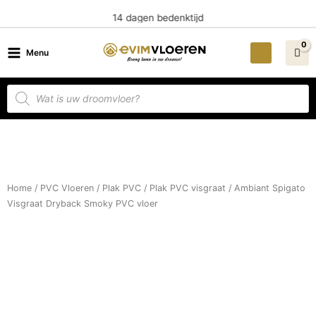
Ga
14 dagen bedenktijd
naar
de
Menu
inhoud
Producten
zoeken
Home
/
PVC Vloeren
/
Plak PVC
/
Plak PVC visgraat
/ Ambiant Spigato
Visgraat Dryback Smoky PVC vloer