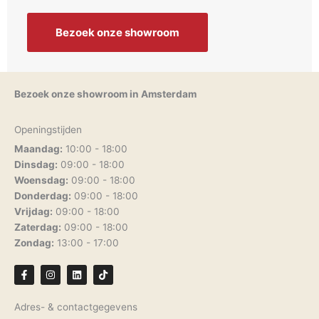
Bezoek onze showroom
Bezoek onze showroom in Amsterdam
Openingstijden
Maandag:
10:00 - 18:00
Dinsdag:
09:00 - 18:00
Woensdag:
09:00 - 18:00
Donderdag:
09:00 - 18:00
Vrijdag:
09:00 - 18:00
Zaterdag:
09:00 - 18:00
Zondag:
13:00 - 17:00
F
I
L
T
a
n
i
i
c
s
n
k
e
t
k
t
Adres- & contactgegevens
b
a
e
o
o
g
d
k