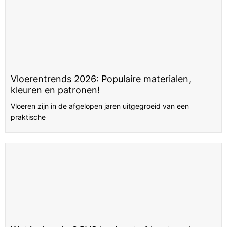
Meld je aan voor onze nieuwsbrief en
ontvang
direct 5% extra korting
.
Email
Vloerentrends 2026: Populaire materialen,
kleuren en patronen!
Vloeren zijn in de afgelopen jaren uitgegroeid van een
Ja, ik wil extra korting
praktische
Nee, ik wil geen korting