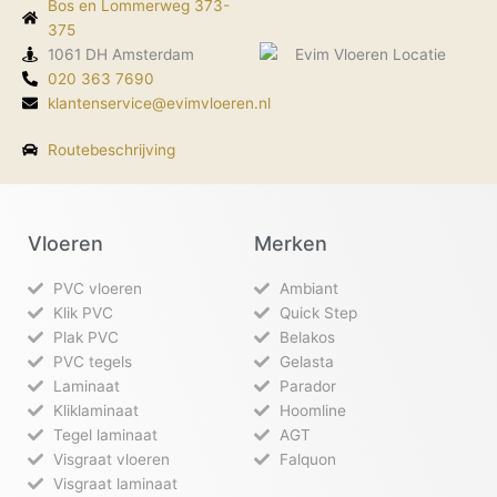
Bos en Lommerweg 373-
o
r
i
k
375
a
n
-
m
1061 DH Amsterdam
f
020 363 7690
klantenservice@evimvloeren.nl
Routebeschrijving
Vloeren
Merken
PVC vloeren
Ambiant
Klik PVC
Quick Step
Plak PVC
Belakos
PVC tegels
Gelasta
Laminaat
Parador
Kliklaminaat
Hoomline
Tegel laminaat
AGT
Visgraat vloeren
Falquon
Visgraat laminaat