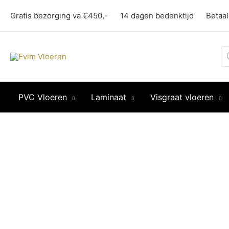
Ga
Gratis bezorging va €450,-
14 dagen bedenktijd
Betaal
naar
de
inhoud
Pr
z
PVC Vloeren
Laminaat
Visgraat vloeren