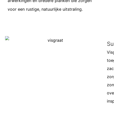
afwerkingen en bredere planken die zorgen
voor een rustige, natuurlijke uitstraling.
Su
Vis
toe
zac
zor
zon
ove
insp