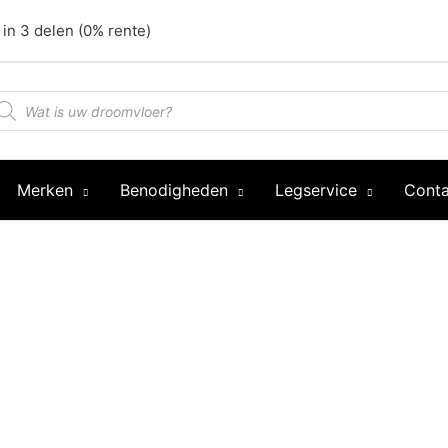
 in 3 delen (0% rente)
oducten
oeken
Merken
Benodigheden
Legservice
Conta