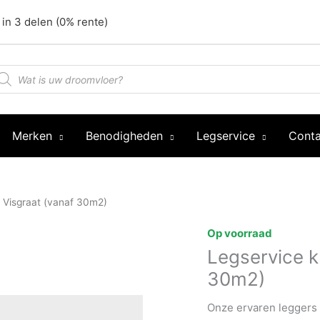
 in 3 delen (0% rente)
oducten
oeken
Merken
Benodigheden
Legservice
Conta
C Visgraat (vanaf 30m2)
Op voorraad
Legservice k
30m2)
Onze ervaren leggers 