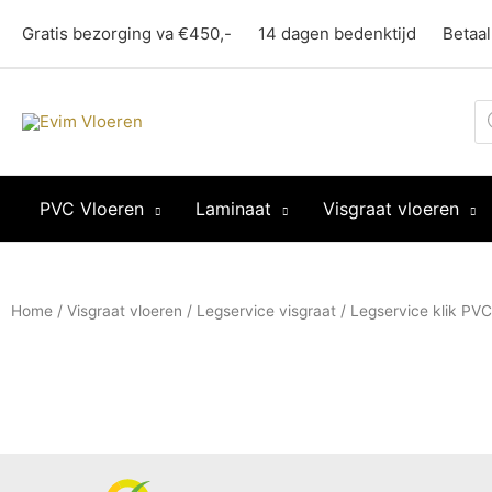
Ga
Gratis bezorging va €450,-
14 dagen bedenktijd
Betaal
naar
de
inhoud
Pr
z
PVC Vloeren
Laminaat
Visgraat vloeren
Home
/
Visgraat vloeren
/
Legservice visgraat
/ Legservice klik PV