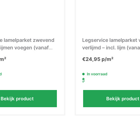
e lamelparket zwevend
Legservice lamelparket 
rlijmen voegen (vanaf
verlijmd – incl. lijm (va
m²
€
24,95
p/m²
d
In voorraad
Bekijk product
Bekijk product