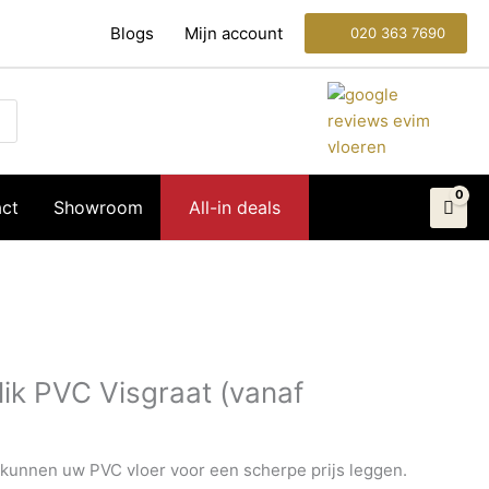
Blogs
Mijn account
020 363 7690
ct
Showroom
All-in deals
lik PVC Visgraat (vanaf
kunnen uw PVC vloer voor een scherpe prijs leggen.