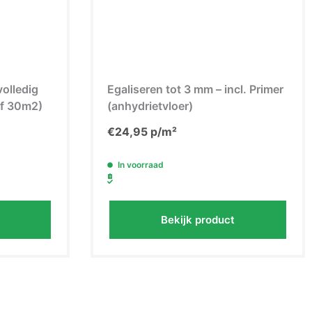
volledig
Egaliseren tot 3 mm – incl. Primer
naf 30m2)
(anhydrietvloer)
€
24,95
p/m²
In voorraad
Bekijk product