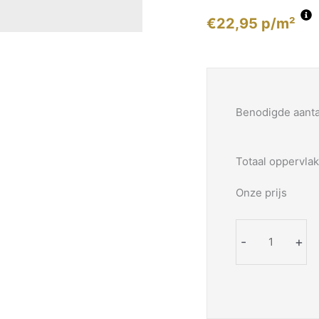
€
22,95
p/m²
Legservice
klik
PVC
Benodigde aanta
Visgraat
(vanaf
30m2)
Totaal oppervlak
aantal
Onze prijs
-
+