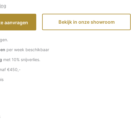
ing
Bekijk in onze showroom
rte aanvragen
gen.
gen
per week beschikbaar
g
met 10% snijverlies.
naf €450,-
is
s