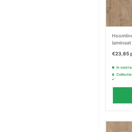
Hoomline
laminaat
€
23,85
In voorr
Collectie