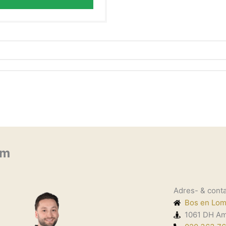
am
Adres- & cont
Bos en Lo
1061 DH A