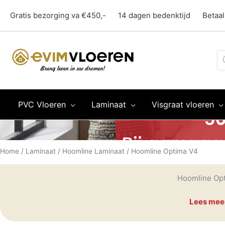
Ga
Gratis bezorging va €450,-
14 dagen bedenktijd
Betaal
naar
de
inhoud
Pr
z
PVC Vloeren
Laminaat
Visgraat vloeren
Home
/
Laminaat
/
Hoomline Laminaat
/ Hoomline Optima V4
Hoomline Op
Lees mee