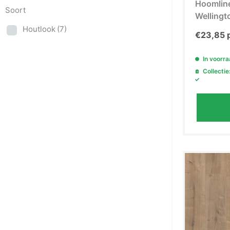
Hoomlin
Soort
Wellingt
Houtlook
(7)
€
23,85
In voorr
Collectie