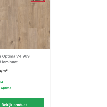
e Optima V4 969
 laminaat
p/m²
aad
: Optima
Bekijk product