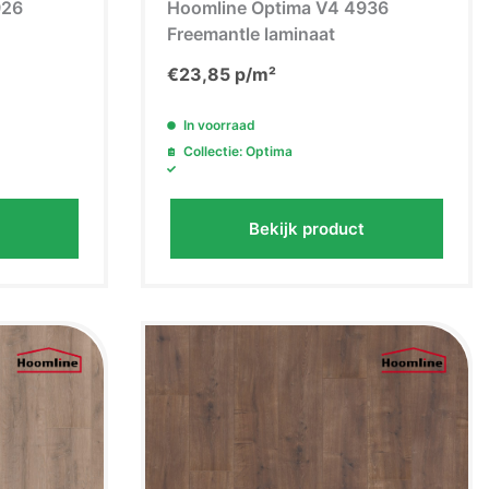
926
Hoomline Optima V4 4936
Freemantle laminaat
€
23,85
p/m²
In voorraad
Collectie: Optima
Bekijk product