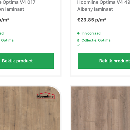
e Optima V4 017
Hoomline Optima V4 4
on laminaat
Albany laminaat
p/m²
€
23,85
p/m²
aad
In voorraad
: Optima
Collectie: Optima
Bekijk product
Bekijk product