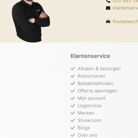
020 363 7
klantenser
Routebesch
Klantenservice
Afhalen & bezorgen
Retourneren
Betaalmethoden
Offerte aanvragen
Mijn account
Legservice
Merken
Showroom
Blogs
Over ons