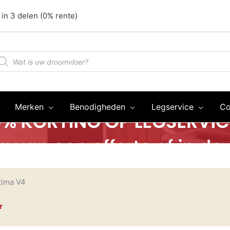
 in 3 delen (0% rente)
oducten
oeken
Merken
Benodigheden
Legservice
Co
tima V4
r