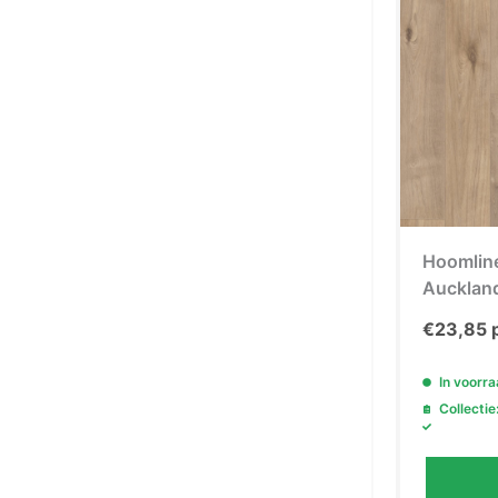
Hoomlin
Auckland
€
23,85
In voorr
Collectie