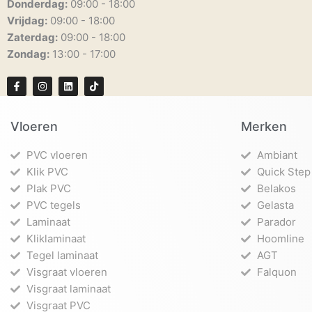
Donderdag:
09:00 - 18:00
Vrijdag:
09:00 - 18:00
Zaterdag:
09:00 - 18:00
Zondag:
13:00 - 17:00
F
I
L
T
a
n
i
i
c
s
n
k
e
t
k
t
b
a
e
o
Vloeren
Merken
o
g
d
k
o
r
i
k
a
n
PVC vloeren
Ambiant
-
m
f
Klik PVC
Quick Step
Plak PVC
Belakos
PVC tegels
Gelasta
Laminaat
Parador
Kliklaminaat
Hoomline
Tegel laminaat
AGT
Visgraat vloeren
Falquon
Visgraat laminaat
Visgraat PVC