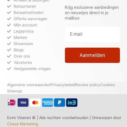
Retourneren
Krijg exclusieve aanbiedingen
Betaalmethoden
en nieuwtjes direct in je
mailbox
Offerte aanvragen
Mijn account
Legservice
Merken
Showroom
Blogs
Aanmelden
Over ons
Vacatures
Veelgestelde vragen
Algemene voorwaarden
Privacybeleid
Review policy
Cookies
Sitemap
Evim Vloeren © | Alle rechten voorbehouden | Ontworpen door
Chase Marketing