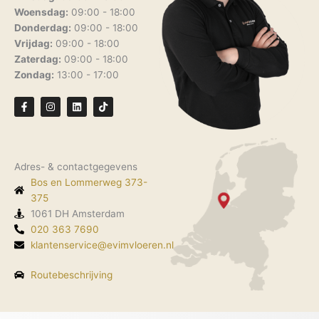
Woensdag:
09:00 - 18:00
Donderdag:
09:00 - 18:00
Vrijdag:
09:00 - 18:00
Zaterdag:
09:00 - 18:00
Zondag:
13:00 - 17:00
F
I
L
T
a
n
i
i
c
s
n
k
e
t
k
t
b
a
e
o
o
g
d
k
o
r
i
Adres- & contactgegevens
k
a
n
-
m
Bos en Lommerweg 373-
f
375
1061 DH Amsterdam
020 363 7690
klantenservice@evimvloeren.nl
Routebeschrijving