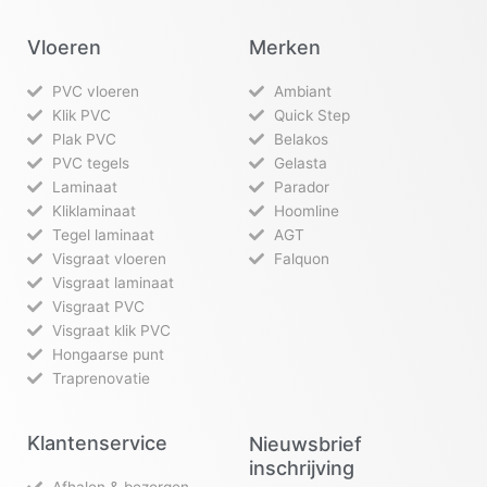
Vloeren
Merken
PVC vloeren
Ambiant
Klik PVC
Quick Step
Plak PVC
Belakos
PVC tegels
Gelasta
Laminaat
Parador
Kliklaminaat
Hoomline
Tegel laminaat
AGT
Visgraat vloeren
Falquon
Visgraat laminaat
Visgraat PVC
Visgraat klik PVC
Hongaarse punt
Traprenovatie
Klantenservice
Nieuwsbrief
inschrijving
Afhalen & bezorgen